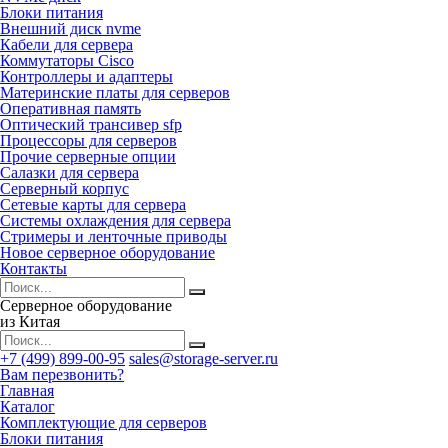
Блоки питания
Внешний диск nvme
Кабели для сервера
Коммутаторы Cisco
Контроллеры и адаптеры
Материнские платы для серверов
Оперативная память
Оптический трансивер sfp
Процессоры для серверов
Прочие серверные опции
Салазки для сервера
Серверный корпус
Сетевые карты для сервера
Системы охлаждения для сервера
Стримеры и ленточные приводы
Новое серверное оборудование
Контакты
Серверное оборудование
из Китая
+7 (499) 899-00-95
sales@storage-server.ru
Вам перезвонить?
Главная
Каталог
Комплектующие для серверов
Блоки питания