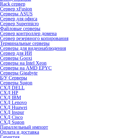
Rack сервер
Сервер xFusion
Серверы ASUS
Сервер для офиса
Сервер Supermicro
Файловые серверы
Сервер контроллер домена
Сервер резервного копирования
Терминальные серверы
Серверы для видеонаблюдения
Сервер для ИИ
Серверы Gooxi
Серверы на Intel Xeon
Серверы на AMD EPYC
Серверы Gigabyte
Б/У Серверы
Серверы Sugon
СХД DELL
СХД HP
СХД IBM
СХД Lenovo
СХД Huawei
СХД Inspur
СХД Cisco
СХД Sugon
Параллельный импорт
Оплата и доставка
Гарантия