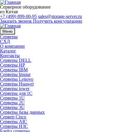
Серверное оборудование
из Китая
+7 (499) 899-00-95
sales@storage-server.ru
Заказать звонок
Получить консультацию
Меню
Серверы
СХД
О компании
Каталог
Контакты
Серверы DELL
Серверы HP
Серверы IBM
Серверы Inspur
Серверы Lenovo
Серверы Huawei
Серверы tower
Серверы для 1C
Серверы 1U
Серверы 2U
Серверы 3U
Серверы базы данных
Сервер Cisco
Серверы AIC
Серверы H3C
Блейд серверы