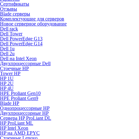
Сертификаты
Отзывы
Blade серверы
Комплектующие для серверов
Новое серверное оборудование
Dell rack
Dell Tower
Dell PowerEdge G13
Dell PowerEdge G14
Dell 1u
Dell 2u
Dell на Intel Xeon
Двухпроцессорные Dell
Стоечные HP
Tower HP
HP 1U
HP 2U
HP 4U
HPE Proliant Gen10
HPE Proliant Gen9
Blade HP
Однопроцессорные HP
Двухпроцессорные HP
Сервера HP ProLiant DL
HP ProLiant ML
HP Intel Xeon
HP на AMD EPYC
Стоечные Lenovo