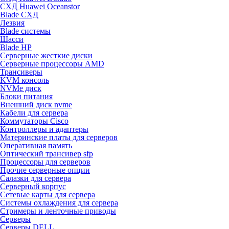
СХД Huawei Oceanstor
Blade СХД
Лезвия
Blade системы
Шасси
Blade HP
Серверные жесткие диски
Серверные процессоры AMD
Трансиверы
KVM консоль
NVMe диск
Блоки питания
Внешний диск nvme
Кабели для сервера
Коммутаторы Cisco
Контроллеры и адаптеры
Материнские платы для серверов
Оперативная память
Оптический трансивер sfp
Процессоры для серверов
Прочие серверные опции
Салазки для сервера
Серверный корпус
Сетевые карты для сервера
Системы охлаждения для сервера
Стримеры и ленточные приводы
Серверы
Серверы DELL