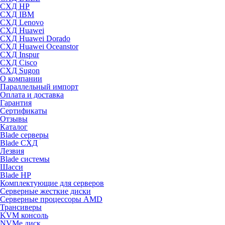
СХД HP
СХД IBM
СХД Lenovo
СХД Huawei
СХД Huawei Dorado
СХД Huawei Oceanstor
СХД Inspur
СХД Cisco
СХД Sugon
О компании
Параллельный импорт
Оплата и доставка
Гарантия
Сертификаты
Отзывы
Каталог
Blade серверы
Blade СХД
Лезвия
Blade системы
Шасси
Blade HP
Комплектующие для серверов
Серверные жесткие диски
Серверные процессоры AMD
Трансиверы
KVM консоль
NVMe диск