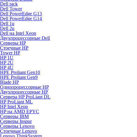
Dell rack
Dell Tower
Dell PowerEdge G13
Dell PowerEdge G14
Dell 1u
Dell 2u
Dell на Intel Xeon
Двухпроцессорные Dell
Серверы HP
Стоечные HP
Tower HP
HP 1U
HP 2U
HP 4U
HPE Proliant Gen10
HPE Proliant Gen9
Blade HP
Однопроцессорные HP
Двухпроцессорные HP
Сервера HP ProLiant DL
HP ProLiant ML
HP Intel Xeon
HP на AMD EPYC
Серверы IBM
Серверы Inspur
Серверы Lenovo
Стоечные Lenovo
Lenovo ThinkSystem