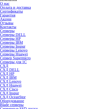
О нас
Оплата и доставка
Сертификаты
Гарантия
Акции
Отзывы
Контакты
Серверы
Серверы DELL
Серверы HP
Серверы IBM
Серверы Inspur
Серверы Lenovo
Серверы Huawei
Сервер Supermicro
Серверы для 1C
СХД
СХД DELL
СХД HP
СХД IBM
СХД Lenovo
СХД Huawei
СХД Cisco
СХД Inspur
СХД OceanStor
Оборудование
Blade серверы
Серверные SSD диски