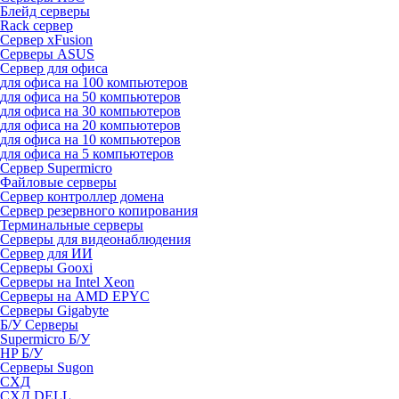
Блейд серверы
Rack сервер
Сервер xFusion
Серверы ASUS
Сервер для офиса
для офиса на 100 компьютеров
для офиса на 50 компьютеров
для офиса на 30 компьютеров
для офиса на 20 компьютеров
для офиса на 10 компьютеров
для офиса на 5 компьютеров
Сервер Supermicro
Файловые серверы
Сервер контроллер домена
Сервер резервного копирования
Терминальные серверы
Серверы для видеонаблюдения
Сервер для ИИ
Серверы Gooxi
Серверы на Intel Xeon
Серверы на AMD EPYC
Серверы Gigabyte
Б/У Серверы
Supermicro Б/У
HP Б/У
Серверы Sugon
СХД
СХД DELL