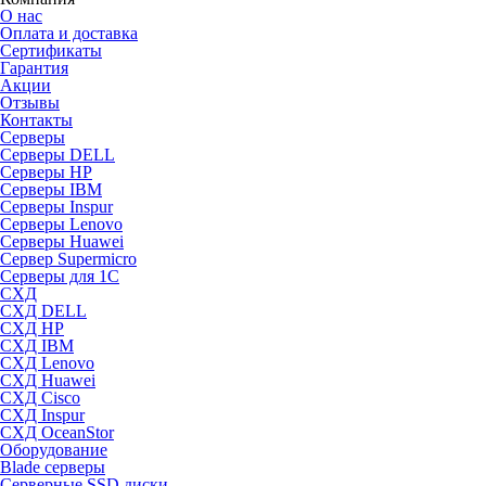
О нас
Оплата и доставка
Сертификаты
Гарантия
Акции
Отзывы
Контакты
Серверы
Серверы DELL
Серверы HP
Серверы IBM
Серверы Inspur
Серверы Lenovo
Серверы Huawei
Сервер Supermicro
Серверы для 1C
СХД
СХД DELL
СХД HP
СХД IBM
СХД Lenovo
СХД Huawei
СХД Cisco
СХД Inspur
СХД OceanStor
Оборудование
Blade серверы
Серверные SSD диски