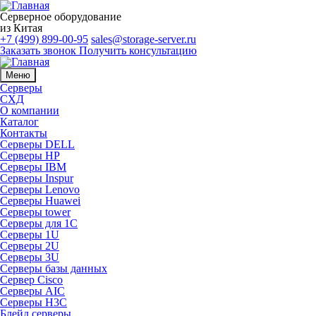
Серверное оборудование
из Китая
+7 (499) 899-00-95
sales@storage-server.ru
Заказать звонок
Получить консультацию
Меню
Серверы
СХД
О компании
Каталог
Контакты
Серверы DELL
Серверы HP
Серверы IBM
Серверы Inspur
Серверы Lenovo
Серверы Huawei
Серверы tower
Серверы для 1C
Серверы 1U
Серверы 2U
Серверы 3U
Серверы базы данных
Сервер Cisco
Серверы AIC
Серверы H3C
Блейд серверы