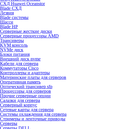
СХД Huawei Oceanstor
Blade СХД
Лезвия
Blade системы
Шасси
Blade HP
Серверные жесткие диски
Серверные процессоры AMD
Трансиверы
KVM консоль
NVMe диск
Блоки питания
Внешний диск nvme
Кабели для сервера
Коммутаторы Cisco
Контроллеры и адаптеры
Материнские платы для серверов
Оперативная память
Оптический трансивер sfp
Процессоры для серверов
Прочие серверные опции
Салазки для сервера
Серверный корпус
Сетевые карты для сервера
Системы охлаждения для сервера
Стримеры и ленточные приводы
Серверы
Серверы DELL