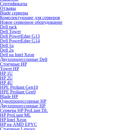
Сертификаты
Отзывы
Blade серверы
Комплектующие для серверов
Новое серверное оборудование
Dell rack
Dell Tower
Dell PowerEdge G13
Dell PowerEdge G14
Dell 1u
Dell 2u
Dell на Intel Xeon
Двухпроцессорные Dell
Стоечные HP
Tower HP
HP 1U
HP 2U
HP 4U
HPE Proliant Gen10
HPE Proliant Gen9
Blade HP
Однопроцессорные HP
Двухпроцессорные HP
Сервера HP ProLiant DL
HP ProLiant ML
HP Intel Xeon
HP на AMD EPYC
Стоечные Lenovo