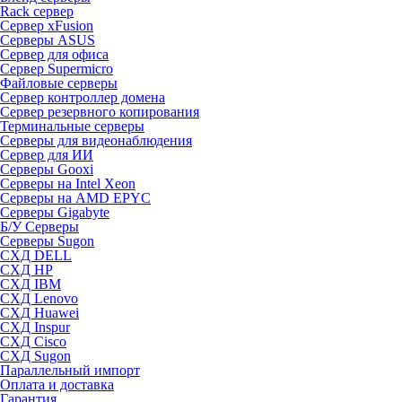
Rack сервер
Сервер xFusion
Серверы ASUS
Сервер для офиса
Сервер Supermicro
Файловые серверы
Сервер контроллер домена
Сервер резервного копирования
Терминальные серверы
Серверы для видеонаблюдения
Сервер для ИИ
Серверы Gooxi
Серверы на Intel Xeon
Серверы на AMD EPYC
Серверы Gigabyte
Б/У Серверы
Серверы Sugon
СХД DELL
СХД HP
СХД IBM
СХД Lenovo
СХД Huawei
СХД Inspur
СХД Cisco
СХД Sugon
Параллельный импорт
Оплата и доставка
Гарантия