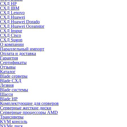
СХД HP
СХД IBM
СХД Lenovo
СХД Huawei
СХД Huawei Dorado
СХД Huawei Oceanstor
СХД Inspur
СХД Cisco
СХД Sugon
О компании
Параллельный импорт
Оплата и доставка
Гарантия
Сертификаты
Отзывы
Каталог
Blade серверы
Blade СХД
Лезвия
Blade системы
Шасси
Blade HP
Комплектующие для серверов
Серверные жесткие диски
Серверные процессоры AMD
Трансиверы
KVM консоль
NVMe диск