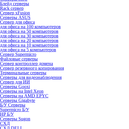
Блейд серверы
Rack сервер
Сервер xFusion
Серверы ASUS
Сервер для офиса
для офиса на 100 компьютеров
для офиса на 50 компьютеров
для офиса на 30 компьютеров
для офиса на 20 компьютеров
для офиса на 10 компьютеров
для офиса на 5 компьютеров
Сервер Supermicro
Файловые серверы
Сервер контроллер домена
Сервер резервного копирования
Терминальные серверы
Серверы для видеонаблюдения
Сервер для ИИ
Серверы Gooxi
Серверы на Intel Xeon
Серверы на AMD EPYC
Серверы Gigabyte
Б/У Серверы
Supermicro Б/У
HP Б/У
Серверы Sugon
СХД
СХД DELL