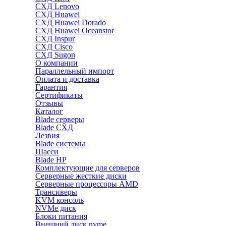
СХД Lenovo
СХД Huawei
СХД Huawei Dorado
СХД Huawei Oceanstor
СХД Inspur
СХД Cisco
СХД Sugon
О компании
Параллельный импорт
Оплата и доставка
Гарантия
Сертификаты
Отзывы
Каталог
Blade серверы
Blade СХД
Лезвия
Blade системы
Шасси
Blade HP
Комплектующие для серверов
Серверные жесткие диски
Серверные процессоры AMD
Трансиверы
KVM консоль
NVMe диск
Блоки питания
Внешний диск nvme