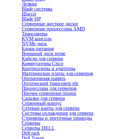
Лезвия
Blade системы
Шасси
Blade HP
Серверные жесткие диски
Серверные процессоры AMD
Трансиверы
KVM консоль
NVMe диск
Блоки питания
Внешний диск nvme
Кабели для сервера
Коммутаторы Cisco
Контроллеры и адаптеры
Материнские платы для серверов
Оперативная память
Оптический трансивер sfp
Процессоры для серверов
Прочие серверные опции
Салазки для сервера
Серверный корпус
Сетевые карты для сервера
Системы охлаждения для сервера
Стримеры и ленточные приводы
Серверы
Серверы DELL
Dell rack
Dell Tower