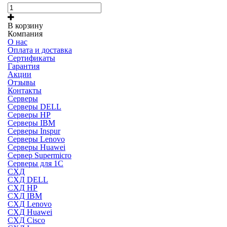
В корзину
Компания
О нас
Оплата и доставка
Сертификаты
Гарантия
Акции
Отзывы
Контакты
Серверы
Серверы DELL
Серверы HP
Серверы IBM
Серверы Inspur
Серверы Lenovo
Серверы Huawei
Сервер Supermicro
Серверы для 1C
СХД
СХД DELL
СХД HP
СХД IBM
СХД Lenovo
СХД Huawei
СХД Cisco