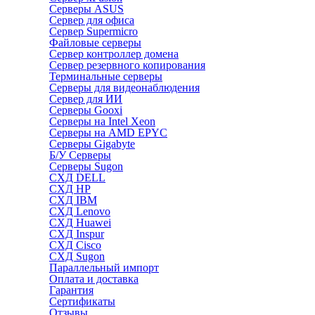
Серверы ASUS
Сервер для офиса
Сервер Supermicro
Файловые серверы
Сервер контроллер домена
Сервер резервного копирования
Терминальные серверы
Серверы для видеонаблюдения
Сервер для ИИ
Серверы Gooxi
Серверы на Intel Xeon
Серверы на AMD EPYC
Серверы Gigabyte
Б/У Серверы
Серверы Sugon
СХД DELL
СХД HP
СХД IBM
СХД Lenovo
СХД Huawei
СХД Inspur
СХД Cisco
СХД Sugon
Параллельный импорт
Оплата и доставка
Гарантия
Сертификаты
Отзывы