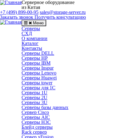
Серверное оборудование
из Китая
+7 (499) 899-00-95
sales@storage-server.ru
Заказать звонок
Получить консультацию
Меню
Серверы
СХД
О компании
Каталог
Контакты
Серверы DELL
Серверы HP
Серверы IBM
Серверы Inspur
Серверы Lenovo
Серверы Huawei
Серверы tower
Серверы для 1C
Серверы 1U
Серверы 2U
Серверы 3U
Серверы базы данных
Сервер Cisco
Серверы AIC
Серверы H3C
Блейд серверы
Rack сервер
Сервер xFusion