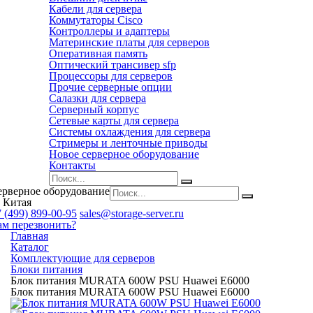
Кабели для сервера
Коммутаторы Cisco
Контроллеры и адаптеры
Материнские платы для серверов
Оперативная память
Оптический трансивер sfp
Процессоры для серверов
Прочие серверные опции
Салазки для сервера
Серверный корпус
Сетевые карты для сервера
Системы охлаждения для сервера
Стримеры и ленточные приводы
Новое серверное оборудование
Контакты
ерверное оборудование
 Китая
 (499) 899-00-95
sales@storage-server.ru
ам перезвонить?
Главная
Каталог
Комплектующие для серверов
Блоки питания
Блок питания MURATA 600W PSU Huawei E6000
Блок питания MURATA 600W PSU Huawei E6000