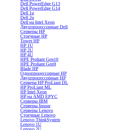
Dell PowerEdge G13
Dell PowerEdge G14
Dell 1u
Dell 2u
Dell на Intel Xeon
Двухпроцессорные Dell
Серверы HP
Стоечные HP
Tower HP
HP 1U
HP 2U
HP 4U
HPE Proliant Gen10
HPE Proliant Gen9
Blade HP
Однопроцессорные HP
Двухпроцессорные HP
Сервера HP ProLiant DL
HP ProLiant ML
HP Intel Xeon
HP на AMD EPYC
Серверы IBM
Серверы Inspur
Серверы Lenovo
Стоечные Lenovo
Lenovo ThinkSystem
Lenovo 1U
Lenovo 2U