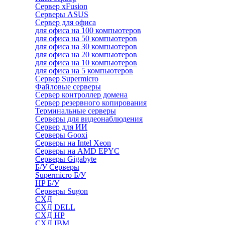
Сервер xFusion
Серверы ASUS
Сервер для офиса
для офиса на 100 компьютеров
для офиса на 50 компьютеров
для офиса на 30 компьютеров
для офиса на 20 компьютеров
для офиса на 10 компьютеров
для офиса на 5 компьютеров
Сервер Supermicro
Файловые серверы
Сервер контроллер домена
Сервер резервного копирования
Терминальные серверы
Серверы для видеонаблюдения
Сервер для ИИ
Серверы Gooxi
Серверы на Intel Xeon
Серверы на AMD EPYC
Серверы Gigabyte
Б/У Серверы
Supermicro Б/У
HP Б/У
Серверы Sugon
СХД
СХД DELL
СХД HP
СХД IBM