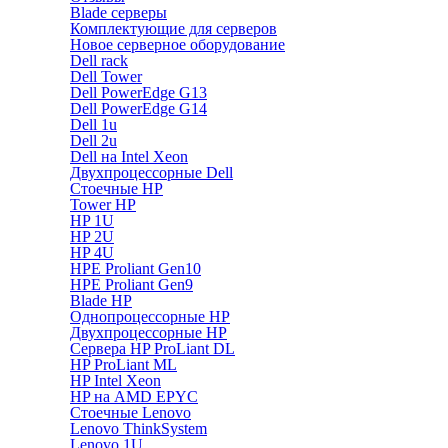
Blade серверы
Комплектующие для серверов
Новое серверное оборудование
Dell rack
Dell Tower
Dell PowerEdge G13
Dell PowerEdge G14
Dell 1u
Dell 2u
Dell на Intel Xeon
Двухпроцессорные Dell
Стоечные HP
Tower HP
HP 1U
HP 2U
HP 4U
HPE Proliant Gen10
HPE Proliant Gen9
Blade HP
Однопроцессорные HP
Двухпроцессорные HP
Сервера HP ProLiant DL
HP ProLiant ML
HP Intel Xeon
HP на AMD EPYC
Стоечные Lenovo
Lenovo ThinkSystem
Lenovo 1U