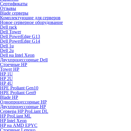
Сертификаты
Отзывы
Blade серверы
Комплектующие для серверов
Новое серверное оборудование
Dell rack
Dell Tower
Dell PowerEdge G13
Dell PowerEdge G14
Dell 1u
Dell 2u
Dell на Intel Xeon
Двухпроцессорные Dell
Стоечные HP
Tower HP
HP 1U
HP 2U
HP 4U
HPE Proliant Gen10
HPE Proliant Gen9
Blade HP
Однопроцессорные HP
Двухпроцессорные HP
Сервера HP ProLiant DL
HP ProLiant ML
HP Intel Xeon
HP на AMD EPYC
Стоечные Lenovo