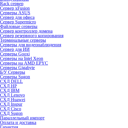
Rack сервер
Сервер xFusion
Серверы ASUS
Сервер для офиса
Сервер Supermicro
Файловые серверы
Сервер контроллер домена
Сервер резервного копирования
Терминальные серверы
Серверы для видеонаблюдения
Сервер для ИИ
Серверы Gooxi
Серверы на Intel Xeon
Серверы на AMD EPYC
Серверы Gigabyte
Б/У Серверы
Серверы Sugon
СХД DELL
СХД HP
СХД IBM
СХД Lenovo
СХД Huawei
СХД Inspur
СХД Cisco
СХД Sugon
Параллельный импорт
Оплата и доставка
Гарантия