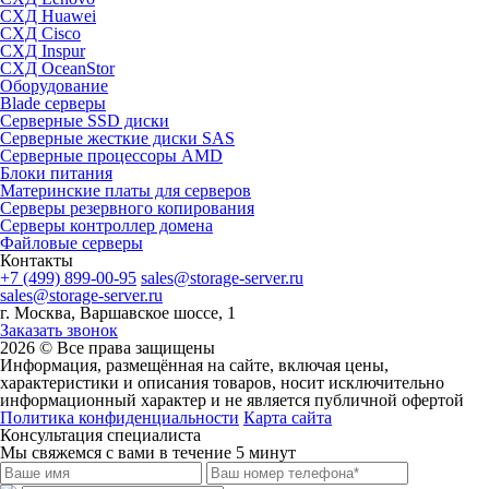
СХД Huawei
СХД Cisco
СХД Inspur
СХД OceanStor
Оборудование
Blade серверы
Серверные SSD диски
Cерверные жесткие диски SAS
Серверные процессоры AMD
Блоки питания
Материнские платы для серверов
Серверы резервного копирования
Серверы контроллер домена
Файловые серверы
Контакты
+7 (499) 899-00-95
sales@storage-server.ru
sales@storage-server.ru
г. Москва, Варшавское шоссе, 1
Заказать звонок
2026 © Все права защищены
Информация, размещённая на сайте, включая цены,
характеристики и описания товаров, носит исключительно
информационный характер и не является публичной офертой
Политика конфиденциальности
Карта сайта
Консультация специалиста
Мы свяжемся с вами в течение 5 минут