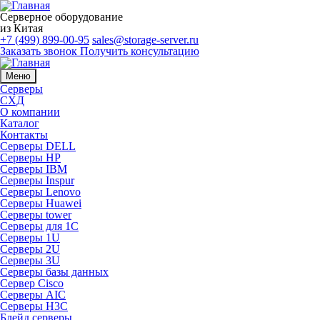
Серверное оборудование
из Китая
+7 (499) 899-00-95
sales@storage-server.ru
Заказать звонок
Получить консультацию
Меню
Серверы
СХД
О компании
Каталог
Контакты
Серверы DELL
Серверы HP
Серверы IBM
Серверы Inspur
Серверы Lenovo
Серверы Huawei
Серверы tower
Серверы для 1C
Серверы 1U
Серверы 2U
Серверы 3U
Серверы базы данных
Сервер Cisco
Серверы AIC
Серверы H3C
Блейд серверы