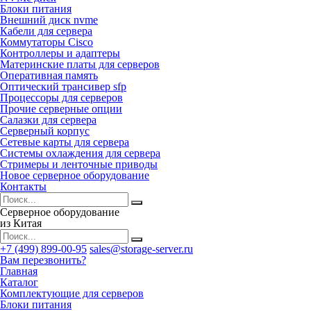
Блоки питания
Внешний диск nvme
Кабели для сервера
Коммутаторы Cisco
Контроллеры и адаптеры
Материнские платы для серверов
Оперативная память
Оптический трансивер sfp
Процессоры для серверов
Прочие серверные опции
Салазки для сервера
Серверный корпус
Сетевые карты для сервера
Системы охлаждения для сервера
Стримеры и ленточные приводы
Новое серверное оборудование
Контакты
Серверное оборудование
из Китая
+7 (499) 899-00-95
sales@storage-server.ru
Вам перезвонить?
Главная
Каталог
Комплектующие для серверов
Блоки питания