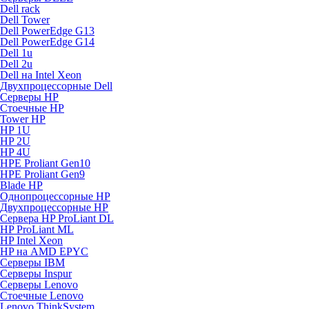
Dell rack
Dell Tower
Dell PowerEdge G13
Dell PowerEdge G14
Dell 1u
Dell 2u
Dell на Intel Xeon
Двухпроцессорные Dell
Серверы HP
Стоечные HP
Tower HP
HP 1U
HP 2U
HP 4U
HPE Proliant Gen10
HPE Proliant Gen9
Blade HP
Однопроцессорные HP
Двухпроцессорные HP
Сервера HP ProLiant DL
HP ProLiant ML
HP Intel Xeon
HP на AMD EPYC
Серверы IBM
Серверы Inspur
Серверы Lenovo
Стоечные Lenovo
Lenovo ThinkSystem