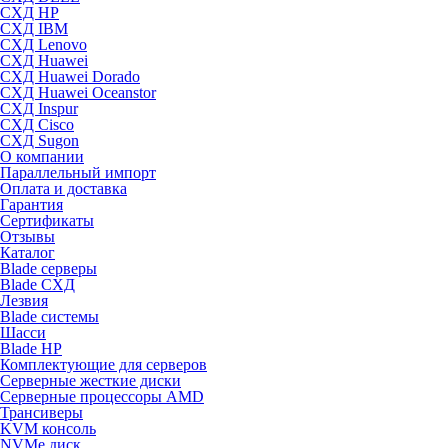
СХД HP
СХД IBM
СХД Lenovo
СХД Huawei
СХД Huawei Dorado
СХД Huawei Oceanstor
СХД Inspur
СХД Cisco
СХД Sugon
О компании
Параллельный импорт
Оплата и доставка
Гарантия
Сертификаты
Отзывы
Каталог
Blade серверы
Blade СХД
Лезвия
Blade системы
Шасси
Blade HP
Комплектующие для серверов
Серверные жесткие диски
Серверные процессоры AMD
Трансиверы
KVM консоль
NVMe диск