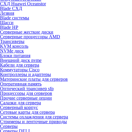
СХД Huawei Oceanstor
Blade СХД
Лезвия
Blade системы
Шасси
Blade HP
Серверные жесткие диски
Серверные процессоры AMD
Трансиверы
KVM консоль
NVMe диск
Блоки питания
Внешний диск nvme
Кабели для сервера
Коммутаторы Cisco
Контроллеры и адаптеры
Материнские платы для серверов
Оперативная память
Оптический трансивер sfp
Процессоры для серверов
Прочие серверные опции
Салазки для сервера
Серверный корпус
Сетевые карты для сервера
Системы охлаждения для сервера
Стримеры и ленточные приводы
Серверы
Серверы DELL