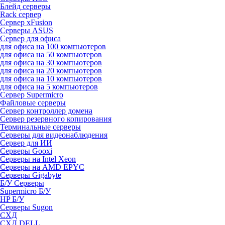
Блейд серверы
Rack сервер
Сервер xFusion
Серверы ASUS
Сервер для офиса
для офиса на 100 компьютеров
для офиса на 50 компьютеров
для офиса на 30 компьютеров
для офиса на 20 компьютеров
для офиса на 10 компьютеров
для офиса на 5 компьютеров
Сервер Supermicro
Файловые серверы
Сервер контроллер домена
Сервер резервного копирования
Терминальные серверы
Серверы для видеонаблюдения
Сервер для ИИ
Серверы Gooxi
Серверы на Intel Xeon
Серверы на AMD EPYC
Серверы Gigabyte
Б/У Серверы
Supermicro Б/У
HP Б/У
Серверы Sugon
СХД
СХД DELL