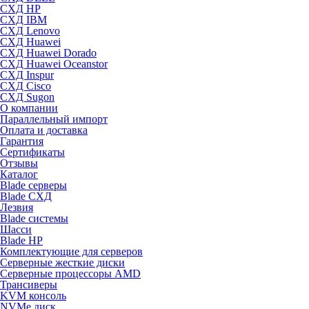
СХД HP
СХД IBM
СХД Lenovo
СХД Huawei
СХД Huawei Dorado
СХД Huawei Oceanstor
СХД Inspur
СХД Cisco
СХД Sugon
О компании
Параллельный импорт
Оплата и доставка
Гарантия
Сертификаты
Отзывы
Каталог
Blade серверы
Blade СХД
Лезвия
Blade системы
Шасси
Blade HP
Комплектующие для серверов
Серверные жесткие диски
Серверные процессоры AMD
Трансиверы
KVM консоль
NVMe диск