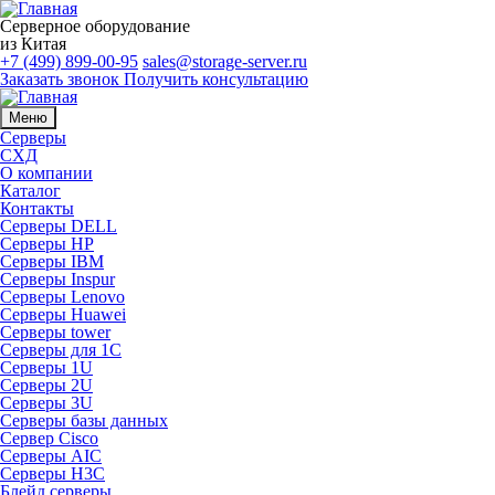
Серверное оборудование
из Китая
+7 (499) 899-00-95
sales@storage-server.ru
Заказать звонок
Получить консультацию
Меню
Серверы
СХД
О компании
Каталог
Контакты
Серверы DELL
Серверы HP
Серверы IBM
Серверы Inspur
Серверы Lenovo
Серверы Huawei
Серверы tower
Серверы для 1C
Серверы 1U
Серверы 2U
Серверы 3U
Серверы базы данных
Сервер Cisco
Серверы AIC
Серверы H3C
Блейд серверы