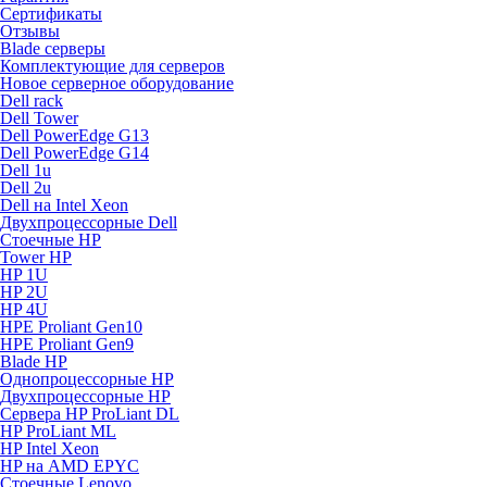
Сертификаты
Отзывы
Blade серверы
Комплектующие для серверов
Новое серверное оборудование
Dell rack
Dell Tower
Dell PowerEdge G13
Dell PowerEdge G14
Dell 1u
Dell 2u
Dell на Intel Xeon
Двухпроцессорные Dell
Стоечные HP
Tower HP
HP 1U
HP 2U
HP 4U
HPE Proliant Gen10
HPE Proliant Gen9
Blade HP
Однопроцессорные HP
Двухпроцессорные HP
Сервера HP ProLiant DL
HP ProLiant ML
HP Intel Xeon
HP на AMD EPYC
Стоечные Lenovo