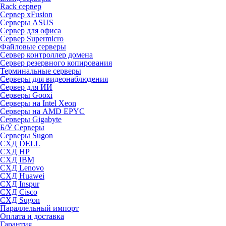
Rack сервер
Сервер xFusion
Серверы ASUS
Сервер для офиса
Сервер Supermicro
Файловые серверы
Сервер контроллер домена
Сервер резервного копирования
Терминальные серверы
Серверы для видеонаблюдения
Сервер для ИИ
Серверы Gooxi
Серверы на Intel Xeon
Серверы на AMD EPYC
Серверы Gigabyte
Б/У Серверы
Серверы Sugon
СХД DELL
СХД HP
СХД IBM
СХД Lenovo
СХД Huawei
СХД Inspur
СХД Cisco
СХД Sugon
Параллельный импорт
Оплата и доставка
Гарантия