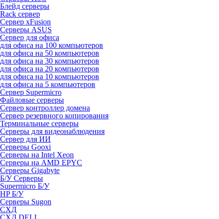
Блейд серверы
Rack сервер
Сервер xFusion
Серверы ASUS
Сервер для офиса
для офиса на 100 компьютеров
для офиса на 50 компьютеров
для офиса на 30 компьютеров
для офиса на 20 компьютеров
для офиса на 10 компьютеров
для офиса на 5 компьютеров
Сервер Supermicro
Файловые серверы
Сервер контроллер домена
Сервер резервного копирования
Терминальные серверы
Серверы для видеонаблюдения
Сервер для ИИ
Серверы Gooxi
Серверы на Intel Xeon
Серверы на AMD EPYC
Серверы Gigabyte
Б/У Серверы
Supermicro Б/У
HP Б/У
Серверы Sugon
СХД
СХД DELL