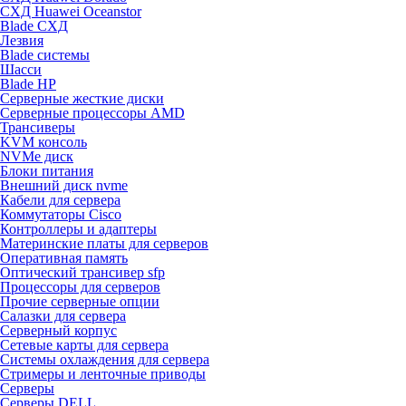
СХД Huawei Oceanstor
Blade СХД
Лезвия
Blade системы
Шасси
Blade HP
Серверные жесткие диски
Серверные процессоры AMD
Трансиверы
KVM консоль
NVMe диск
Блоки питания
Внешний диск nvme
Кабели для сервера
Коммутаторы Cisco
Контроллеры и адаптеры
Материнские платы для серверов
Оперативная память
Оптический трансивер sfp
Процессоры для серверов
Прочие серверные опции
Салазки для сервера
Серверный корпус
Сетевые карты для сервера
Системы охлаждения для сервера
Стримеры и ленточные приводы
Серверы
Серверы DELL