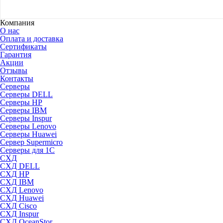
Компания
О нас
Оплата и доставка
Сертификаты
Гарантия
Акции
Отзывы
Контакты
Серверы
Серверы DELL
Серверы HP
Серверы IBM
Серверы Inspur
Серверы Lenovo
Серверы Huawei
Сервер Supermicro
Серверы для 1C
СХД
СХД DELL
СХД HP
СХД IBM
СХД Lenovo
СХД Huawei
СХД Cisco
СХД Inspur
СХД OceanStor