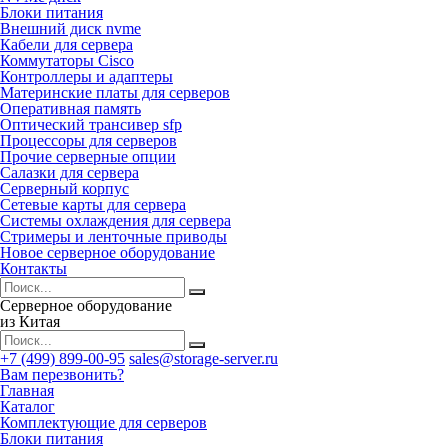
Блоки питания
Внешний диск nvme
Кабели для сервера
Коммутаторы Cisco
Контроллеры и адаптеры
Материнские платы для серверов
Оперативная память
Оптический трансивер sfp
Процессоры для серверов
Прочие серверные опции
Салазки для сервера
Серверный корпус
Сетевые карты для сервера
Системы охлаждения для сервера
Стримеры и ленточные приводы
Новое серверное оборудование
Контакты
Серверное оборудование
из Китая
+7 (499) 899-00-95
sales@storage-server.ru
Вам перезвонить?
Главная
Каталог
Комплектующие для серверов
Блоки питания