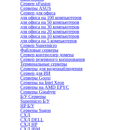
Сервер xFusion
Серверы ASUS
Сервер для офиса
для офиса на 100 компьютеров
для офиса на 50 компьютеров
для офиса на 30 компьютеров
для офиса на 20 компьютеров
для офиса на 10 компьютеров
для офиса на 5 компьютеров
Сервер Supermicro
Файловые серверы
Сервер контроллер домена
Сервер резервного копирования
Терминальные серверы
Серверы для видеонаблюдения
Сервер для ИИ
Серверы Gooxi
Серверы на Intel Xeon
Серверы на AMD EPYC
Серверы Gigabyte
Б/У Серверы
Supermicro Б/У
HP Б/У
Серверы Sugon
СХД
СХД DELL
СХД HP
СХД IBM