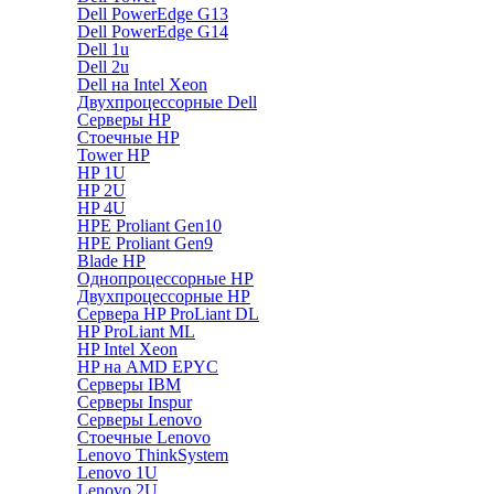
Dell PowerEdge G13
Dell PowerEdge G14
Dell 1u
Dell 2u
Dell на Intel Xeon
Двухпроцессорные Dell
Серверы HP
Стоечные HP
Tower HP
HP 1U
HP 2U
HP 4U
HPE Proliant Gen10
HPE Proliant Gen9
Blade HP
Однопроцессорные HP
Двухпроцессорные HP
Сервера HP ProLiant DL
HP ProLiant ML
HP Intel Xeon
HP на AMD EPYC
Серверы IBM
Серверы Inspur
Серверы Lenovo
Стоечные Lenovo
Lenovo ThinkSystem
Lenovo 1U
Lenovo 2U