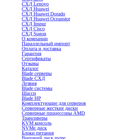
СХД Lenovo
СХД Huawei
СХД Huawei Dorado
СХД Huawei Oceanstor
СХД Inspur
СХД Cisco
СХД Sugon
О компании
Параллельный импорт
Оплата и доставка
Гарантия
Сертификаты
Отзывы
Каталог
Blade серверы
Blade СХД
Лезвия
Blade системы
Шасси
Blade HP
Комплектующие для серверов
Серверные жесткие диски
Серверные процессоры AMD
Трансиверы
KVM консоль
NVMe диск
Блоки питания
Внешний диск nvme