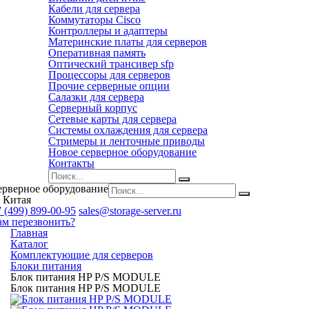
Кабели для сервера
Коммутаторы Cisco
Контроллеры и адаптеры
Материнские платы для серверов
Оперативная память
Оптический трансивер sfp
Процессоры для серверов
Прочие серверные опции
Салазки для сервера
Серверный корпус
Сетевые карты для сервера
Системы охлаждения для сервера
Стримеры и ленточные приводы
Новое серверное оборудование
Контакты
ерверное оборудование
 Китая
 (499) 899-00-95
sales@storage-server.ru
ам перезвонить?
Главная
Каталог
Комплектующие для серверов
Блоки питания
Блок питания HP P/S MODULE
Блок питания HP P/S MODULE