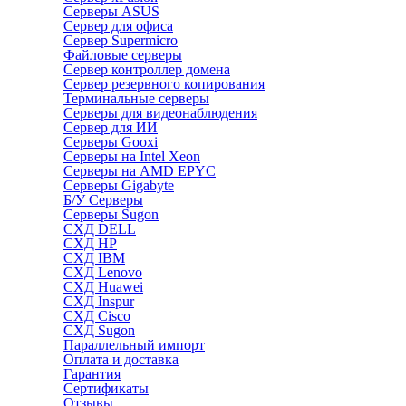
Серверы ASUS
Сервер для офиса
Сервер Supermicro
Файловые серверы
Сервер контроллер домена
Сервер резервного копирования
Терминальные серверы
Серверы для видеонаблюдения
Сервер для ИИ
Серверы Gooxi
Серверы на Intel Xeon
Серверы на AMD EPYC
Серверы Gigabyte
Б/У Серверы
Серверы Sugon
СХД DELL
СХД HP
СХД IBM
СХД Lenovo
СХД Huawei
СХД Inspur
СХД Cisco
СХД Sugon
Параллельный импорт
Оплата и доставка
Гарантия
Сертификаты
Отзывы