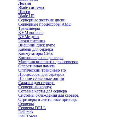
Лезвия
Blade системы
Шасси
Blade HP
Серверные жесткие диски
Серверные процессоры AMD
Трансиверы
KVM консоль
NVMe диск
Блоки питания
Внешний диск nvme
Кабели для сервера
Коммутаторы Cisco
Контроллеры и адаптеры
Материнские платы для серверов
Оперативная память
Оптический трансивер sfp
Процессоры для серверов
Прочие серверные опции
Салазки для сервера
Серверный корпус
Сетевые карты для сервера
Системы охлаждения для сервера
Стримеры и ленточные приводы
Серверы
Серверы DELL
Dell rack
Dell Tower