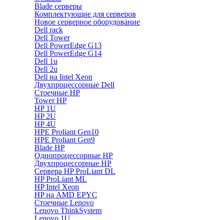
Blade серверы
Комплектующие для серверов
Новое серверное оборудование
Dell rack
Dell Tower
Dell PowerEdge G13
Dell PowerEdge G14
Dell 1u
Dell 2u
Dell на Intel Xeon
Двухпроцессорные Dell
Стоечные HP
Tower HP
HP 1U
HP 2U
HP 4U
HPE Proliant Gen10
HPE Proliant Gen9
Blade HP
Однопроцессорные HP
Двухпроцессорные HP
Сервера HP ProLiant DL
HP ProLiant ML
HP Intel Xeon
HP на AMD EPYC
Стоечные Lenovo
Lenovo ThinkSystem
Lenovo 1U