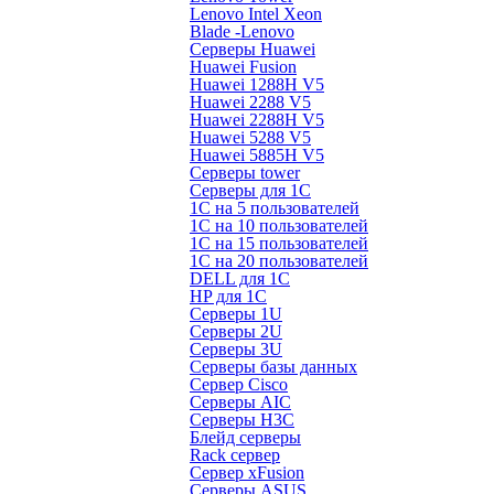
Lenovo Intel Xeon
Blade -Lenovo
Серверы Huawei
Huawei Fusion
Huawei 1288H V5
Huawei 2288 V5
Huawei 2288H V5
Huawei 5288 V5
Huawei 5885H V5
Серверы tower
Серверы для 1C
1С на 5 пользователей
1С на 10 пользователей
1С на 15 пользователей
1С на 20 пользователей
DELL для 1С
HP для 1С
Серверы 1U
Серверы 2U
Серверы 3U
Серверы базы данных
Сервер Cisco
Серверы AIC
Серверы H3C
Блейд серверы
Rack сервер
Сервер xFusion
Серверы ASUS