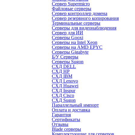
Сервер Supermicro
Файловые серверы
Сервер контроллер домена
Сервер резервного копирования
Терминальные серверы
Серверы для видеонаблюдения
Сервер для ИИ
Серверы Gooxi
Серверы на Intel Xeon
Серверы на AMD EPYC
Серверы Gigabyte
Б/У Серверы
Серверы Sugon
СХД DELL
СХД HP
СХД IBM
СХД Lenovo
СХД Huawei
СХД Inspur
СХД Cisco
СХД Sugon
Параллельный импорт
Оплата и доставка
Гарантия
Сертификаты
Отзывы
Blade серверы
Комплектующие для серверов