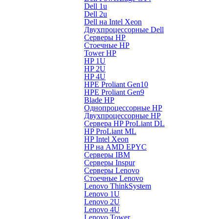
Dell 1u
Dell 2u
Dell на Intel Xeon
Двухпроцессорные Dell
Серверы HP
Стоечные HP
Tower HP
HP 1U
HP 2U
HP 4U
HPE Proliant Gen10
HPE Proliant Gen9
Blade HP
Однопроцессорные HP
Двухпроцессорные HP
Сервера HP ProLiant DL
HP ProLiant ML
HP Intel Xeon
HP на AMD EPYC
Серверы IBM
Серверы Inspur
Серверы Lenovo
Стоечные Lenovo
Lenovo ThinkSystem
Lenovo 1U
Lenovo 2U
Lenovo 4U
Lenovo Tower