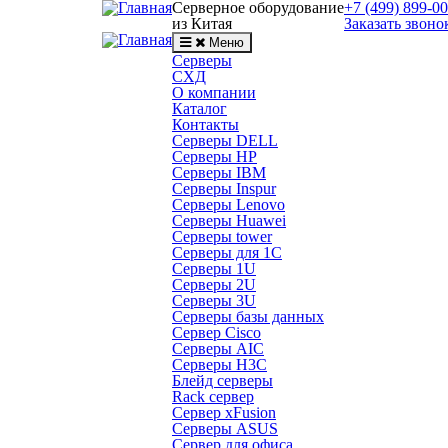
Серверное оборудование
+7 (499) 899-0
из Китая
Заказать звоно
Меню
Серверы
СХД
О компании
Каталог
Контакты
Серверы DELL
Серверы HP
Серверы IBM
Серверы Inspur
Серверы Lenovo
Серверы Huawei
Серверы tower
Серверы для 1C
Серверы 1U
Серверы 2U
Серверы 3U
Серверы базы данных
Сервер Cisco
Серверы AIC
Серверы H3C
Блейд серверы
Rack сервер
Сервер xFusion
Серверы ASUS
Сервер для офиса