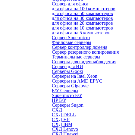
Сервер для офиса
для офиса на 100 компьютеров
для офиса на 50 компьютеров
для офиса на 30 компьютеров
для офиса на 20 компьютеров
для офиса на 10 компьютеров
для офиса на 5 компьютеров
Сервер Supermicro
Файловые серверы
Сервер контроллер домена
Сервер резервного копирования
Терминальные серверы
Серверы для видеонаблюдения
Сервер для ИИ
Серверы Gooxi
Серверы на Intel Xeon
Серверы на AMD EPYC
Серверы Gigabyte
Б/У Серверы
Supermicro Б/У
HP Б/У
Серверы Sugon
СХД
СХД DELL
СХД HP
СХД IBM
СХД Lenovo
СХД Huawei