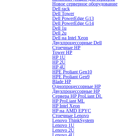
Новое серверное оборудование
Dell rack
Dell Tower
Dell PowerEdge G13
Dell PowerEdge G14
Dell 1u
Dell 2u
Dell на Intel Xeon
Двухпроцессорные Dell
Стоечные HP
Tower HP
HP 1U
HP 2U
HP 4U
HPE Proliant Gen10
HPE Proliant Gen9
Blade HP
Однопроцессорные HP
Двухпроцессорные HP
Сервера HP ProLiant DL
HP ProLiant ML
HP Intel Xeon
HP на AMD EPYC
Стоечные Lenovo
Lenovo ThinkSystem
Lenovo 1U
Lenovo 2U
Lenovo 4U