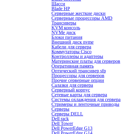
Шасси
Blade HP
Серверные жесткие диски
Серверные процессоры AMD
Трансиверы
KVM консоль
NVMe диск
Блоки питания
Внешний диск nvme
Кабели для сервера
Коммутаторы Cisco
Контроллеры и адаптеры
Материнские платы для серверов
Оперативная память
Оптический трансивер sfp
Процессоры для серверов
Прочие серверные опции
Салазки для сервера
Серверный корпус
Сетевые карты для сервера
Системы охлаждения для сервера
Стримеры и ленточные приводы
Серверы
Серверы DELL
Dell rack
Dell Tower
Dell PowerEdge G13
Dell PowerEdge G14