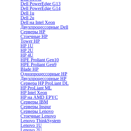
Dell PowerEdge G13
Dell PowerEdge G14
Dell 1u
Dell 2u
Dell на Intel Xeon
Двухпроцессорные Dell
Серверы HP
Стоечные HP
Tower HP
HP 1U
HP 2U
HP 4U
HPE Proliant Gen10
HPE Proliant Gen9
Blade HP
Однопроцессорные HP
Двухпроцессорные HP
Сервера HP ProLiant DL
HP ProLiant ML
HP Intel Xeon
HP на AMD EPYC
Серверы IBM
Серверы Inspur
Серверы Lenovo
Стоечные Lenovo
Lenovo ThinkSystem
Lenovo 1U
Lenovo 2U