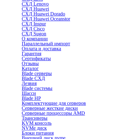
СХД Lenovo
СХД Huawei
СХД Huawei Dorado
СХД Huawei Oceanstor
СХД Inspur
СХД Cisco
СХД Sugon
О компании
Параллельный импорт
Оплата и доставка
Гарантия
Сертификаты
Отзывы
Каталог
Blade серверы
Blade СХД
Лезвия
Blade системы
Шасси
Blade HP
Комплектующие для серверов
Серверные жесткие диски
Серверные процессоры AMD
Трансиверы
KVM консоль
NVMe диск
Блоки питания
Внешний диск nvme