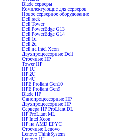
Blade серверы
Комплектующие для серверов
Новое серверное оборудование
Dell rack
Dell Tower
Dell PowerEdge G13
Dell PowerEdge G14
Dell 1u
Dell 2u
Dell на Intel Xeon
Двухпроцессорные Dell
Стоечные HP
Tower HP
HP 1U
HP 2U
HP 4U
HPE Proliant Gen10
HPE Proliant Gen9
Blade HP
Однопроцессорные HP
Двухпроцессорные HP
Сервера HP ProLiant DL
HP ProLiant ML
HP Intel Xeon
HP на AMD EPYC
Стоечные Lenovo
Lenovo ThinkSystem
Lenovo 1U