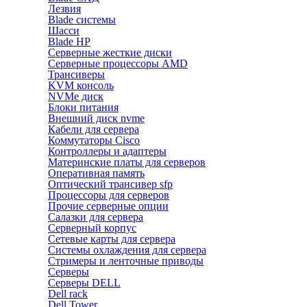
Лезвия
Blade системы
Шасси
Blade HP
Серверные жесткие диски
Серверные процессоры AMD
Трансиверы
KVM консоль
NVMe диск
Блоки питания
Внешний диск nvme
Кабели для сервера
Коммутаторы Cisco
Контроллеры и адаптеры
Материнские платы для серверов
Оперативная память
Оптический трансивер sfp
Процессоры для серверов
Прочие серверные опции
Салазки для сервера
Серверный корпус
Сетевые карты для сервера
Системы охлаждения для сервера
Стримеры и ленточные приводы
Серверы
Серверы DELL
Dell rack
Dell Tower