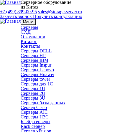
Серверное оборудование
из Китая
+7 (499) 899-00-95
sales@storage-server.ru
Заказать звонок
Получить консультацию
Меню
Серверы
СХД
О компании
Каталог
Контакты
Серверы DELL
Серверы HP
Серверы IBM
Серверы Inspur
Серверы Lenovo
Серверы Huawei
Серверы tower
Серверы для 1C
Серверы 1U
Серверы 2U
Серверы 3U
Серверы базы данных
Сервер Cisco
Серверы AIC
Серверы H3C
Блейд серверы
Rack сервер
Сервер xFusion