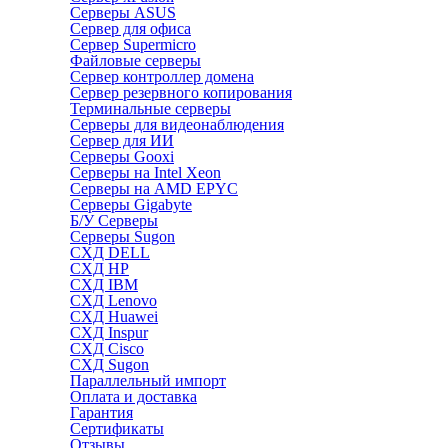
Серверы ASUS
Сервер для офиса
Сервер Supermicro
Файловые серверы
Сервер контроллер домена
Сервер резервного копирования
Терминальные серверы
Серверы для видеонаблюдения
Сервер для ИИ
Серверы Gooxi
Серверы на Intel Xeon
Серверы на AMD EPYC
Серверы Gigabyte
Б/У Серверы
Серверы Sugon
СХД DELL
СХД HP
СХД IBM
СХД Lenovo
СХД Huawei
СХД Inspur
СХД Cisco
СХД Sugon
Параллельный импорт
Оплата и доставка
Гарантия
Сертификаты
Отзывы