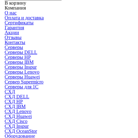
В корзину
Компания
О нас
Оплата и доставка
Сертификаты
Гарантия
Акции
Отзывы
Контакты
Серверы
Серверы DELL
Серверы HP
Серверы IBM
Серверы Inspur
Серверы Lenovo
Серверы Huawei
Сервер Supermicro
Серверы для 1C
СХД
СХД DELL
СХД HP
СХД IBM
СХД Lenovo
СХД Huawei
СХД Cisco
СХД Inspur
СХД OceanStor
Оборудование