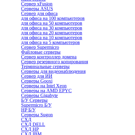
Сервер xFusion
Серверы ASUS
Сервер для офиса
для офиса на 100 компьютеров
для офиса на 50 компьютеров
для офиса на 30 компьютеров
для офиса на 20 компьютеров
для офиса на 10 компьютеров
для офиса на 5 компьютеров
Сервер Supermicro
Файловые серверы
Сервер контроллер домена
Сервер резервного копирования
Терминальные серверы
Серверы для видеонаблюдения
Сервер для ИИ
Серверы Gooxi
Серверы на Intel Xeon
Серверы на AMD EPYC
Серверы Gigabyte
Б/У Серверы
Supermicro Б/У
HP Б/У
Серверы Sugon
СХД
СХД DELL
СХД HP
СХД IBM