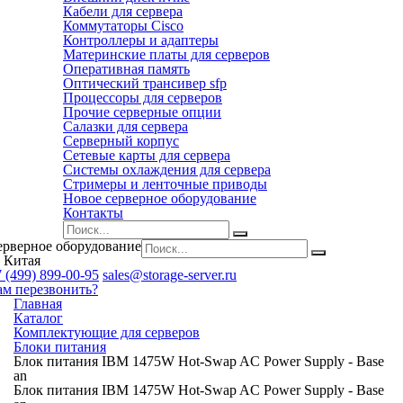
Кабели для сервера
Коммутаторы Cisco
Контроллеры и адаптеры
Материнские платы для серверов
Оперативная память
Оптический трансивер sfp
Процессоры для серверов
Прочие серверные опции
Салазки для сервера
Серверный корпус
Сетевые карты для сервера
Системы охлаждения для сервера
Стримеры и ленточные приводы
Новое серверное оборудование
Контакты
ерверное оборудование
 Китая
 (499) 899-00-95
sales@storage-server.ru
ам перезвонить?
Главная
Каталог
Комплектующие для серверов
Блоки питания
Блок питания IBM 1475W Hot-Swap AC Power Supply - Base
an
Блок питания IBM 1475W Hot-Swap AC Power Supply - Base