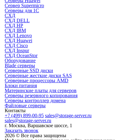
Серверы Huawei
Сервер Supermicro
Серверы для 1C
СХД
СХД DELL
СХД HP
СХД IBM
СХД Lenovo
СХД Huawei
СХД Cisco
СХД Inspur
СХД OceanStor
Оборудование
Blade серверы
Серверные SSD диски
Cерверные жесткие диски SAS
Серверные процессоры AMD
Блоки питания
Материнские платы для серверов
Серверы резервного копирования
Серверы контроллер домена
Файловые серверы
Контакты
+7 (499) 899-00-95
sales@storage-server.ru
sales@storage-server.ru
г. Москва, Варшавское шоссе, 1
Заказать звонок
2026 © Все права защищены