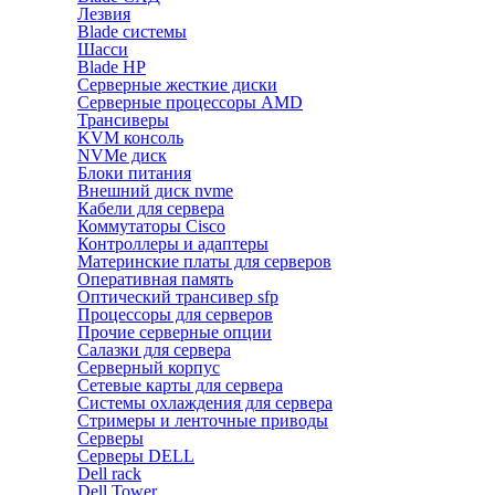
Лезвия
Blade системы
Шасси
Blade HP
Серверные жесткие диски
Серверные процессоры AMD
Трансиверы
KVM консоль
NVMe диск
Блоки питания
Внешний диск nvme
Кабели для сервера
Коммутаторы Cisco
Контроллеры и адаптеры
Материнские платы для серверов
Оперативная память
Оптический трансивер sfp
Процессоры для серверов
Прочие серверные опции
Салазки для сервера
Серверный корпус
Сетевые карты для сервера
Системы охлаждения для сервера
Стримеры и ленточные приводы
Серверы
Серверы DELL
Dell rack
Dell Tower