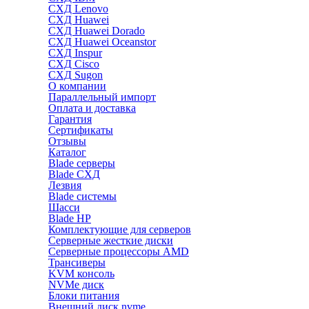
СХД Lenovo
СХД Huawei
СХД Huawei Dorado
СХД Huawei Oceanstor
СХД Inspur
СХД Cisco
СХД Sugon
О компании
Параллельный импорт
Оплата и доставка
Гарантия
Сертификаты
Отзывы
Каталог
Blade серверы
Blade СХД
Лезвия
Blade системы
Шасси
Blade HP
Комплектующие для серверов
Серверные жесткие диски
Серверные процессоры AMD
Трансиверы
KVM консоль
NVMe диск
Блоки питания
Внешний диск nvme