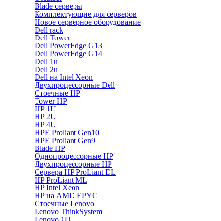
Blade серверы
Комплектующие для серверов
Новое серверное оборудование
Dell rack
Dell Tower
Dell PowerEdge G13
Dell PowerEdge G14
Dell 1u
Dell 2u
Dell на Intel Xeon
Двухпроцессорные Dell
Стоечные HP
Tower HP
HP 1U
HP 2U
HP 4U
HPE Proliant Gen10
HPE Proliant Gen9
Blade HP
Однопроцессорные HP
Двухпроцессорные HP
Сервера HP ProLiant DL
HP ProLiant ML
HP Intel Xeon
HP на AMD EPYC
Стоечные Lenovo
Lenovo ThinkSystem
Lenovo 1U