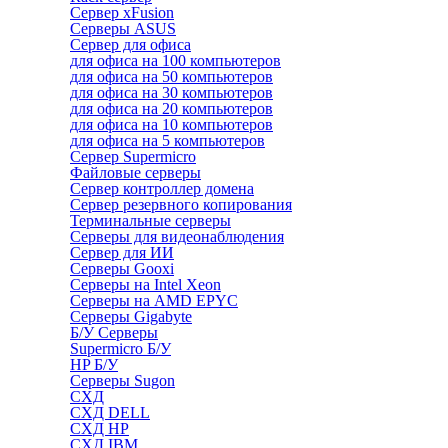
Сервер xFusion
Серверы ASUS
Сервер для офиса
для офиса на 100 компьютеров
для офиса на 50 компьютеров
для офиса на 30 компьютеров
для офиса на 20 компьютеров
для офиса на 10 компьютеров
для офиса на 5 компьютеров
Сервер Supermicro
Файловые серверы
Сервер контроллер домена
Сервер резервного копирования
Терминальные серверы
Серверы для видеонаблюдения
Сервер для ИИ
Серверы Gooxi
Серверы на Intel Xeon
Серверы на AMD EPYC
Серверы Gigabyte
Б/У Серверы
Supermicro Б/У
HP Б/У
Серверы Sugon
СХД
СХД DELL
СХД HP
СХД IBM