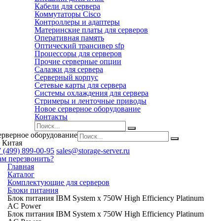
Кабели для сервера
Коммутаторы Cisco
Контроллеры и адаптеры
Материнские платы для серверов
Оперативная память
Оптический трансивер sfp
Процессоры для серверов
Прочие серверные опции
Салазки для сервера
Серверный корпус
Сетевые карты для сервера
Системы охлаждения для сервера
Стримеры и ленточные приводы
Новое серверное оборудование
Контакты
ерверное оборудование
 Китая
 (499) 899-00-95
sales@storage-server.ru
ам перезвонить?
Главная
Каталог
Комплектующие для серверов
Блоки питания
Блок питания IBM System x 750W High Efficiency Platinum
AC Power
Блок питания IBM System x 750W High Efficiency Platinum