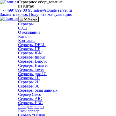
Серверное оборудование
из Китая
+7 (499) 899-00-95
sales@storage-server.ru
Заказать звонок
Получить консультацию
Меню
Серверы
СХД
О компании
Каталог
Контакты
Серверы DELL
Серверы HP
Серверы IBM
Серверы Inspur
Серверы Lenovo
Серверы Huawei
Серверы tower
Серверы для 1C
Серверы 1U
Серверы 2U
Серверы 3U
Серверы базы данных
Сервер Cisco
Серверы AIC
Серверы H3C
Блейд серверы
Rack сервер
Сервер xFusion