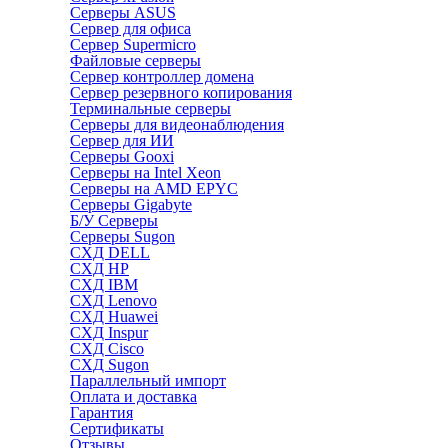
Серверы ASUS
Сервер для офиса
Сервер Supermicro
Файловые серверы
Сервер контроллер домена
Сервер резервного копирования
Терминальные серверы
Серверы для видеонаблюдения
Сервер для ИИ
Серверы Gooxi
Серверы на Intel Xeon
Серверы на AMD EPYC
Серверы Gigabyte
Б/У Серверы
Серверы Sugon
СХД DELL
СХД HP
СХД IBM
СХД Lenovo
СХД Huawei
СХД Inspur
СХД Cisco
СХД Sugon
Параллельный импорт
Оплата и доставка
Гарантия
Сертификаты
Отзывы