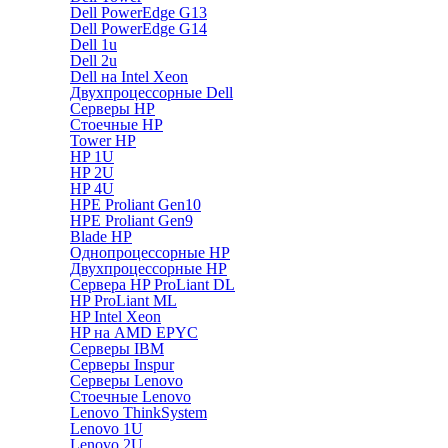
Dell PowerEdge G13
Dell PowerEdge G14
Dell 1u
Dell 2u
Dell на Intel Xeon
Двухпроцессорные Dell
Серверы HP
Стоечные HP
Tower HP
HP 1U
HP 2U
HP 4U
HPE Proliant Gen10
HPE Proliant Gen9
Blade HP
Однопроцессорные HP
Двухпроцессорные HP
Сервера HP ProLiant DL
HP ProLiant ML
HP Intel Xeon
HP на AMD EPYC
Серверы IBM
Серверы Inspur
Серверы Lenovo
Стоечные Lenovo
Lenovo ThinkSystem
Lenovo 1U
Lenovo 2U