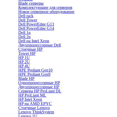
Blade серверы
Комплектующие для серверов
Новое серверное оборудование
Dell rack
Dell Tower
Dell PowerEdge G13
Dell PowerEdge G14
Dell 1u
Dell 2u
Dell на Intel Xeon
Двухпроцессорные Dell
Стоечные HP
Tower HP
HP 1U
HP 2U
HP 4U
HPE Proliant Gen10
HPE Proliant Gen9
Blade HP
Однопроцессорные HP
Двухпроцессорные HP
Сервера HP ProLiant DL
HP ProLiant ML
HP Intel Xeon
HP на AMD EPYC
Стоечные Lenovo
Lenovo ThinkSystem
Lenovo 1U