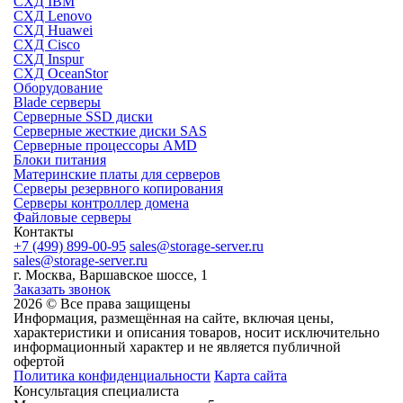
СХД IBM
СХД Lenovo
СХД Huawei
СХД Cisco
СХД Inspur
СХД OceanStor
Оборудование
Blade серверы
Серверные SSD диски
Cерверные жесткие диски SAS
Серверные процессоры AMD
Блоки питания
Материнские платы для серверов
Серверы резервного копирования
Серверы контроллер домена
Файловые серверы
Контакты
+7 (499) 899-00-95
sales@storage-server.ru
sales@storage-server.ru
г. Москва, Варшавское шоссе, 1
Заказать звонок
2026 © Все права защищены
Информация, размещённая на сайте, включая цены,
характеристики и описания товаров, носит исключительно
информационный характер и не является публичной
офертой
Политика конфиденциальности
Карта сайта
Консультация специалиста