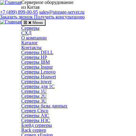
Серверное оборудование
из Китая
+7 (499) 899-00-95
sales@storage-server.ru
Заказать звонок
Получить консультацию
Меню
Серверы
СХД
О компании
Каталог
Контакты
Серверы DELL
Серверы HP
Серверы IBM
Серверы Inspur
Серверы Lenovo
Серверы Huawei
Серверы tower
Серверы для 1C
Серверы 1U
Серверы 2U
Серверы 3U
Серверы базы данных
Сервер Cisco
Серверы AIC
Серверы H3C
Блейд серверы
Rack сервер
Сервер xFusion