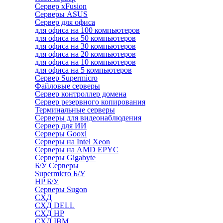
Сервер xFusion
Серверы ASUS
Сервер для офиса
для офиса на 100 компьютеров
для офиса на 50 компьютеров
для офиса на 30 компьютеров
для офиса на 20 компьютеров
для офиса на 10 компьютеров
для офиса на 5 компьютеров
Сервер Supermicro
Файловые серверы
Сервер контроллер домена
Сервер резервного копирования
Терминальные серверы
Серверы для видеонаблюдения
Сервер для ИИ
Серверы Gooxi
Серверы на Intel Xeon
Серверы на AMD EPYC
Серверы Gigabyte
Б/У Серверы
Supermicro Б/У
HP Б/У
Серверы Sugon
СХД
СХД DELL
СХД HP
СХД IBM