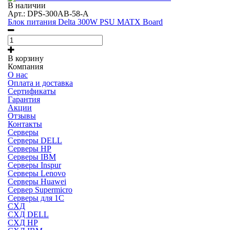
В наличии
Арт.: DPS-300AB-58-A
Блок питания Delta 300W PSU MATX Board
В корзину
Компания
О нас
Оплата и доставка
Сертификаты
Гарантия
Акции
Отзывы
Контакты
Серверы
Серверы DELL
Серверы HP
Серверы IBM
Серверы Inspur
Серверы Lenovo
Серверы Huawei
Сервер Supermicro
Серверы для 1C
СХД
СХД DELL
СХД HP