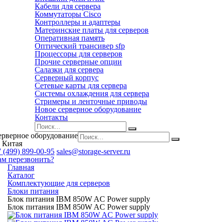
Кабели для сервера
Коммутаторы Cisco
Контроллеры и адаптеры
Материнские платы для серверов
Оперативная память
Оптический трансивер sfp
Процессоры для серверов
Прочие серверные опции
Салазки для сервера
Серверный корпус
Сетевые карты для сервера
Системы охлаждения для сервера
Стримеры и ленточные приводы
Новое серверное оборудование
Контакты
ерверное оборудование
 Китая
 (499) 899-00-95
sales@storage-server.ru
ам перезвонить?
Главная
Каталог
Комплектующие для серверов
Блоки питания
Блок питания IBM 850W AC Power supply
Блок питания IBM 850W AC Power supply