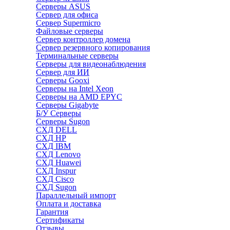
Серверы ASUS
Сервер для офиса
Сервер Supermicro
Файловые серверы
Сервер контроллер домена
Сервер резервного копирования
Терминальные серверы
Серверы для видеонаблюдения
Сервер для ИИ
Серверы Gooxi
Серверы на Intel Xeon
Серверы на AMD EPYC
Серверы Gigabyte
Б/У Серверы
Серверы Sugon
СХД DELL
СХД HP
СХД IBM
СХД Lenovo
СХД Huawei
СХД Inspur
СХД Cisco
СХД Sugon
Параллельный импорт
Оплата и доставка
Гарантия
Сертификаты
Отзывы