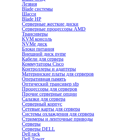
Лезвия
Blade системы
Шасси
Blade HP
Серверные жесткие диски
Серверные процессоры AMD
Трансиверы
KVM консоль
NVMe диск
Блоки питания
Внешний диск nvme
Кабели для сервера
Коммутаторы Cisco
Контроллеры и адаптеры
Материнские платы для серверов
Оперативная память
Оптический трансивер sfp
Процессоры для серверов
Прочие серверные опции
Салазки для сервера
Серверный корпус
Сетевые карты для сервера
Системы охлаждения для сервера
Стримеры и ленточные приводы
Серверы
Серверы DELL
Dell rack
Dell Tower