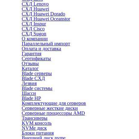
СХД Lenovo
СХД Huawei
СХД Huawei Dorado
СХД Huawei Oceanstor
СХД Inspur
СХД Cisco
СХД Sugon
О компании
Параллельный импорт
Оплата и доставка
Гарантия
Сертификаты
Отзывы
Каталог
Blade серверы
Blade СХД
Лезвия
Blade системы
Шасси
Blade HP
Комплектующие для серверов
Серверные жесткие диски
Серверные процессоры AMD
Трансиверы
KVM консоль
NVMe диск
Блоки питания
Внешний диск nvme