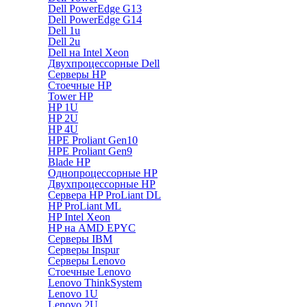
Dell PowerEdge G13
Dell PowerEdge G14
Dell 1u
Dell 2u
Dell на Intel Xeon
Двухпроцессорные Dell
Серверы HP
Стоечные HP
Tower HP
HP 1U
HP 2U
HP 4U
HPE Proliant Gen10
HPE Proliant Gen9
Blade HP
Однопроцессорные HP
Двухпроцессорные HP
Сервера HP ProLiant DL
HP ProLiant ML
HP Intel Xeon
HP на AMD EPYC
Серверы IBM
Серверы Inspur
Серверы Lenovo
Стоечные Lenovo
Lenovo ThinkSystem
Lenovo 1U
Lenovo 2U