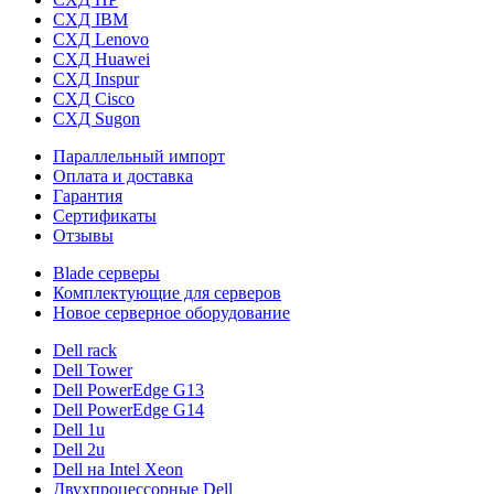
СХД IBM
СХД Lenovo
СХД Huawei
СХД Inspur
СХД Cisco
СХД Sugon
Параллельный импорт
Оплата и доставка
Гарантия
Сертификаты
Отзывы
Blade серверы
Комплектующие для серверов
Новое серверное оборудование
Dell rack
Dell Tower
Dell PowerEdge G13
Dell PowerEdge G14
Dell 1u
Dell 2u
Dell на Intel Xeon
Двухпроцессорные Dell