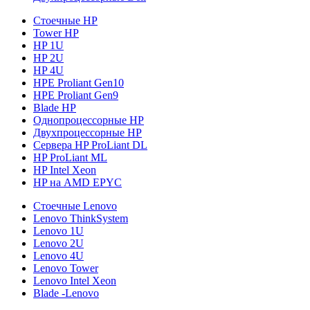
Стоечные HP
Tower HP
HP 1U
HP 2U
HP 4U
HPE Proliant Gen10
HPE Proliant Gen9
Blade HP
Однопроцессорные HP
Двухпроцессорные HP
Сервера HP ProLiant DL
HP ProLiant ML
HP Intel Xeon
HP на AMD EPYC
Стоечные Lenovo
Lenovo ThinkSystem
Lenovo 1U
Lenovo 2U
Lenovo 4U
Lenovo Tower
Lenovo Intel Xeon
Blade -Lenovo