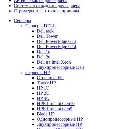
Сетевые карты для сервера
Системы охлаждения для сервера
Стримеры и ленточные приводы
Серверы
Серверы DELL
Dell rack
Dell Tower
Dell PowerEdge G13
Dell PowerEdge G14
Dell 1u
Dell 2u
Dell на Intel Xeon
Двухпроцессорные Dell
Серверы HP
Стоечные HP
Tower HP
HP 1U
HP 2U
HP 4U
HPE Proliant Gen10
HPE Proliant Gen9
Blade HP
Однопроцессорные HP
Двухпроцессорные HP