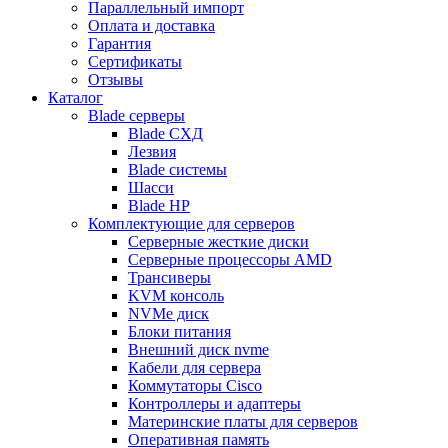
Параллельный импорт
Оплата и доставка
Гарантия
Сертификаты
Отзывы
Каталог
Blade серверы
Blade СХД
Лезвия
Blade системы
Шасси
Blade HP
Комплектующие для серверов
Серверные жесткие диски
Серверные процессоры AMD
Трансиверы
KVM консоль
NVMe диск
Блоки питания
Внешний диск nvme
Кабели для сервера
Коммутаторы Cisco
Контроллеры и адаптеры
Материнские платы для серверов
Оперативная память