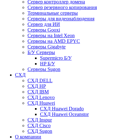
Сервер контроллер домена
Сервер резервного копирования
Терминальные серверы
Серверы для видеонаблюдения
Сервер для ИИ
Серверы Gooxi
Серверы на Intel Xeon
Серверы на AMD EPYC
Серверы Gigabyte
Б/У Серверы
Supermicro Б/У
HP Б/У
Серверы Sugon
СХД
СХД DELL
СХД HP
СХД IBM
СХД Lenovo
СХД Huawei
СХД Huawei Dorado
СХД Huawei Oceanstor
СХД Inspur
СХД Cisco
СХД Sugon
О компании