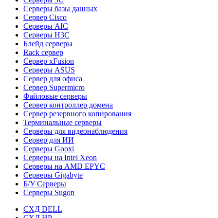
Серверы базы данных
Сервер Cisco
Серверы AIC
Серверы H3C
Блейд серверы
Rack сервер
Сервер xFusion
Серверы ASUS
Сервер для офиса
Сервер Supermicro
Файловые серверы
Сервер контроллер домена
Сервер резервного копирования
Терминальные серверы
Серверы для видеонаблюдения
Сервер для ИИ
Серверы Gooxi
Серверы на Intel Xeon
Серверы на AMD EPYC
Серверы Gigabyte
Б/У Серверы
Серверы Sugon
СХД DELL
СХД HP