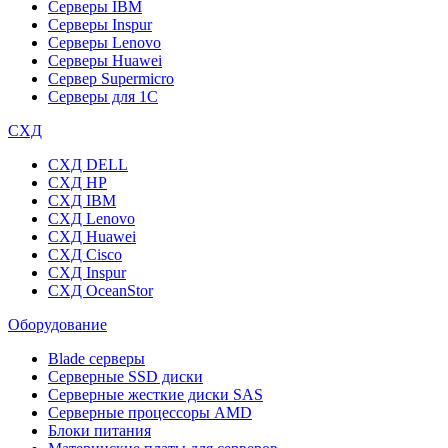
Серверы IBM
Серверы Inspur
Серверы Lenovo
Серверы Huawei
Сервер Supermicro
Серверы для 1C
СХД
СХД DELL
СХД HP
СХД IBM
СХД Lenovo
СХД Huawei
СХД Cisco
СХД Inspur
СХД OceanStor
Оборудование
Blade серверы
Серверные SSD диски
Cерверные жесткие диски SAS
Серверные процессоры AMD
Блоки питания