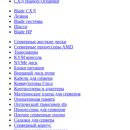
СХД Huawei Oceanstor
Blade СХД
Лезвия
Blade системы
Шасси
Blade HP
Серверные жесткие диски
Серверные процессоры AMD
Трансиверы
KVM консоль
NVMe диск
Блоки питания
Внешний диск nvme
Кабели для сервера
Коммутаторы Cisco
Контроллеры и адаптеры
Материнские платы для серверов
Оперативная память
Оптический трансивер sfp
Процессоры для серверов
Прочие серверные опции
Салазки для сервера
Серверный корпус