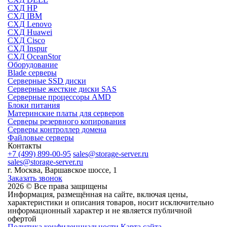
СХД HP
СХД IBM
СХД Lenovo
СХД Huawei
СХД Cisco
СХД Inspur
СХД OceanStor
Оборудование
Blade серверы
Серверные SSD диски
Cерверные жесткие диски SAS
Серверные процессоры AMD
Блоки питания
Материнские платы для серверов
Серверы резервного копирования
Серверы контроллер домена
Файловые серверы
Контакты
+7 (499) 899-00-95
sales@storage-server.ru
sales@storage-server.ru
г. Москва, Варшавское шоссе, 1
Заказать звонок
2026 © Все права защищены
Информация, размещённая на сайте, включая цены,
характеристики и описания товаров, носит исключительно
информационный характер и не является публичной
офертой
Политика конфиденциальности
Карта сайта