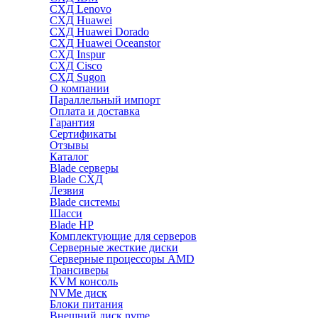
СХД Lenovo
СХД Huawei
СХД Huawei Dorado
СХД Huawei Oceanstor
СХД Inspur
СХД Cisco
СХД Sugon
О компании
Параллельный импорт
Оплата и доставка
Гарантия
Сертификаты
Отзывы
Каталог
Blade серверы
Blade СХД
Лезвия
Blade системы
Шасси
Blade HP
Комплектующие для серверов
Серверные жесткие диски
Серверные процессоры AMD
Трансиверы
KVM консоль
NVMe диск
Блоки питания
Внешний диск nvme