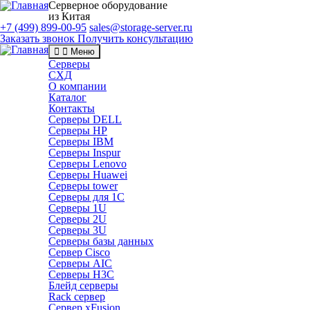
Серверное оборудование
из Китая
+7 (499) 899-00-95
sales@storage-server.ru
Заказать звонок
Получить консультацию
Меню
Серверы
СХД
О компании
Каталог
Контакты
Серверы DELL
Серверы HP
Серверы IBM
Серверы Inspur
Серверы Lenovo
Серверы Huawei
Серверы tower
Серверы для 1C
Серверы 1U
Серверы 2U
Серверы 3U
Серверы базы данных
Сервер Cisco
Серверы AIC
Серверы H3C
Блейд серверы
Rack сервер
Сервер xFusion