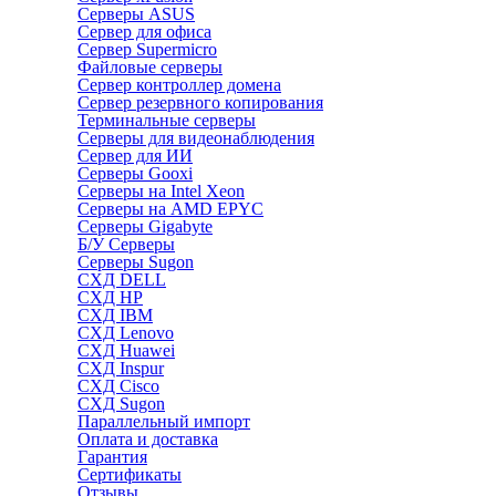
Серверы ASUS
Сервер для офиса
Сервер Supermicro
Файловые серверы
Сервер контроллер домена
Сервер резервного копирования
Терминальные серверы
Серверы для видеонаблюдения
Сервер для ИИ
Серверы Gooxi
Серверы на Intel Xeon
Серверы на AMD EPYC
Серверы Gigabyte
Б/У Серверы
Серверы Sugon
СХД DELL
СХД HP
СХД IBM
СХД Lenovo
СХД Huawei
СХД Inspur
СХД Cisco
СХД Sugon
Параллельный импорт
Оплата и доставка
Гарантия
Сертификаты
Отзывы