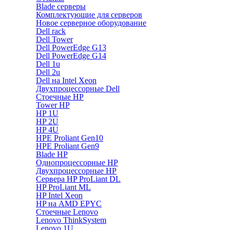
Blade серверы
Комплектующие для серверов
Новое серверное оборудование
Dell rack
Dell Tower
Dell PowerEdge G13
Dell PowerEdge G14
Dell 1u
Dell 2u
Dell на Intel Xeon
Двухпроцессорные Dell
Стоечные HP
Tower HP
HP 1U
HP 2U
HP 4U
HPE Proliant Gen10
HPE Proliant Gen9
Blade HP
Однопроцессорные HP
Двухпроцессорные HP
Сервера HP ProLiant DL
HP ProLiant ML
HP Intel Xeon
HP на AMD EPYC
Стоечные Lenovo
Lenovo ThinkSystem
Lenovo 1U