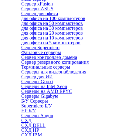
Сервер xFusion
Серверы ASUS
Сервер для офиса
для офиса на 100 компьютеров
для офиса на 50 компьютеров
для офиса на 30 компьютеров
для офиса на 20 компьютеров
для офиса на 10 компьютеров
для офиса на 5 компьютеров
Сервер Supermicro
Файловые серверы
Сервер контроллер домена
Сервер резервного копирования
Терминальные серверы
Серверы для видеонаблюдения
Сервер для ИИ
Серверы Gooxi
Серверы на Intel Xeon
Серверы на AMD EPYC
Серверы Gigabyte
Б/У Серверы
Supermicro Б/У
HP Б/У
Серверы Sugon
СХД
СХД DELL
СХД HP
СХД IBM