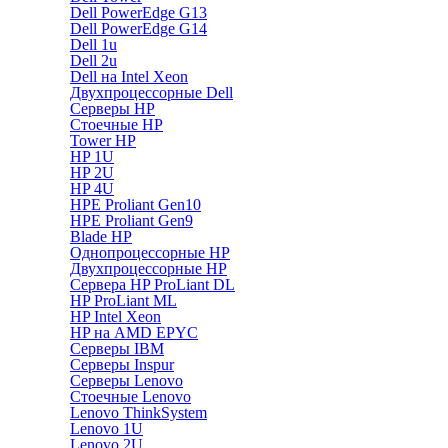
Dell PowerEdge G13
Dell PowerEdge G14
Dell 1u
Dell 2u
Dell на Intel Xeon
Двухпроцессорные Dell
Серверы HP
Стоечные HP
Tower HP
HP 1U
HP 2U
HP 4U
HPE Proliant Gen10
HPE Proliant Gen9
Blade HP
Однопроцессорные HP
Двухпроцессорные HP
Сервера HP ProLiant DL
HP ProLiant ML
HP Intel Xeon
HP на AMD EPYC
Серверы IBM
Серверы Inspur
Серверы Lenovo
Стоечные Lenovo
Lenovo ThinkSystem
Lenovo 1U
Lenovo 2U