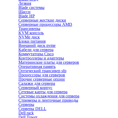
Лезвия
Blade системы
Шасси
Blade HP
Серверные жесткие диски
Серверные процессоры AMD
Трансиверы
KVM консоль
NVMe диск
Блоки питания
Внешний диск nvme
Кабели для сервера
Коммутаторы Cisco
Контроллеры и адаптеры
Материнские платы для серверов
Оперативная память
Оптический трансивер sfp
Процессоры для серверов
Прочие серверные опции
Салазки для сервера
Серверный корпус
Сетевые карты для сервера
Системы охлаждения для сервера
Стримеры и ленточные приводы
Серверы
Серверы DELL
Dell rack
Dell Tower