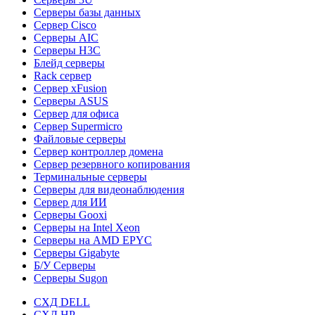
Серверы базы данных
Сервер Cisco
Серверы AIC
Серверы H3C
Блейд серверы
Rack сервер
Сервер xFusion
Серверы ASUS
Сервер для офиса
Сервер Supermicro
Файловые серверы
Сервер контроллер домена
Сервер резервного копирования
Терминальные серверы
Серверы для видеонаблюдения
Сервер для ИИ
Серверы Gooxi
Серверы на Intel Xeon
Серверы на AMD EPYC
Серверы Gigabyte
Б/У Серверы
Серверы Sugon
СХД DELL
СХД HP