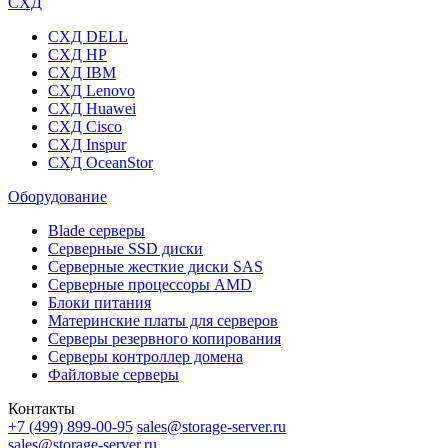
СХД
СХД DELL
СХД HP
СХД IBM
СХД Lenovo
СХД Huawei
СХД Cisco
СХД Inspur
СХД OceanStor
Оборудование
Blade серверы
Серверные SSD диски
Cерверные жесткие диски SAS
Серверные процессоры AMD
Блоки питания
Материнские платы для серверов
Серверы резервного копирования
Серверы контроллер домена
Файловые серверы
Контакты
+7 (499) 899-00-95
sales@storage-server.ru
sales@storage-server.ru