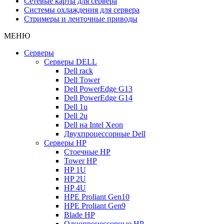
Сетевые карты для сервера
Системы охлаждения для сервера
Стримеры и ленточные приводы
МЕНЮ
Серверы
Серверы DELL
Dell rack
Dell Tower
Dell PowerEdge G13
Dell PowerEdge G14
Dell 1u
Dell 2u
Dell на Intel Xeon
Двухпроцессорные Dell
Серверы HP
Стоечные HP
Tower HP
HP 1U
HP 2U
HP 4U
HPE Proliant Gen10
HPE Proliant Gen9
Blade HP
Однопроцессорные HP