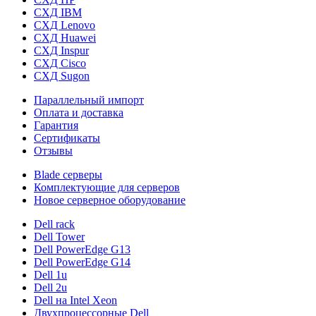
СХД IBM
СХД Lenovo
СХД Huawei
СХД Inspur
СХД Cisco
СХД Sugon
Параллельный импорт
Оплата и доставка
Гарантия
Сертификаты
Отзывы
Blade серверы
Комплектующие для серверов
Новое серверное оборудование
Dell rack
Dell Tower
Dell PowerEdge G13
Dell PowerEdge G14
Dell 1u
Dell 2u
Dell на Intel Xeon
Двухпроцессорные Dell