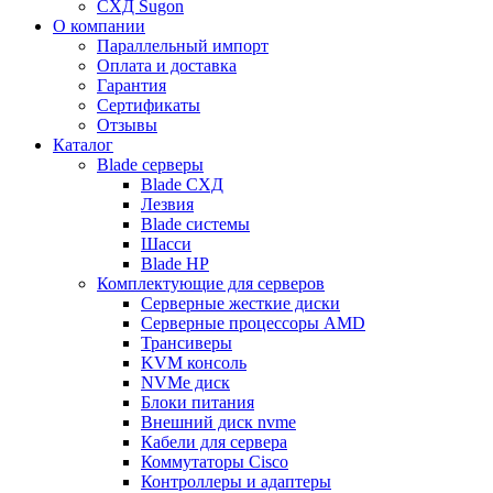
СХД Sugon
О компании
Параллельный импорт
Оплата и доставка
Гарантия
Сертификаты
Отзывы
Каталог
Blade серверы
Blade СХД
Лезвия
Blade системы
Шасси
Blade HP
Комплектующие для серверов
Серверные жесткие диски
Серверные процессоры AMD
Трансиверы
KVM консоль
NVMe диск
Блоки питания
Внешний диск nvme
Кабели для сервера
Коммутаторы Cisco
Контроллеры и адаптеры