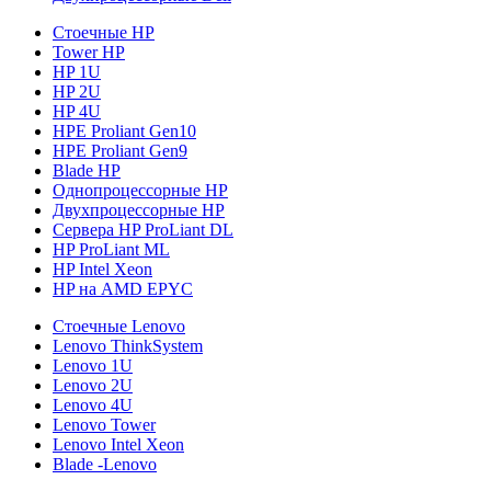
Стоечные HP
Tower HP
HP 1U
HP 2U
HP 4U
HPE Proliant Gen10
HPE Proliant Gen9
Blade HP
Однопроцессорные HP
Двухпроцессорные HP
Сервера HP ProLiant DL
HP ProLiant ML
HP Intel Xeon
HP на AMD EPYC
Стоечные Lenovo
Lenovo ThinkSystem
Lenovo 1U
Lenovo 2U
Lenovo 4U
Lenovo Tower
Lenovo Intel Xeon
Blade -Lenovo