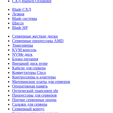
СХД Huawei Oceanstor
Blade СХД
Лезвия
Blade системы
Шасси
Blade HP
Серверные жесткие диски
Серверные процессоры AMD
Трансиверы
KVM консоль
NVMe диск
Блоки питания
Внешний диск nvme
Кабели для сервера
Коммутаторы Cisco
Контроллеры и адаптеры
Материнские платы для серверов
Оперативная память
Оптический трансивер sfp
Процессоры для серверов
Прочие серверные опции
Салазки для сервера
Серверный корпус