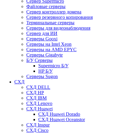
Сервер Supermicro
Файловые серверы
Сервер контроллер домена
Сервер резервного копирования
Терминальные серверы
Серверы для видеонаблюдения
Сервер для ИИ
Серверы Gooxi
Серверы на Intel Xeon
Серверы на AMD EPYC
Серверы Gigabyte
Б/У Серверы
Supermicro Б/У
HP Б/У
Серверы Sugon
СХД
СХД DELL
СХД HP
СХД IBM
СХД Lenovo
СХД Huawei
СХД Huawei Dorado
СХД Huawei Oceanstor
СХД Inspur
СХД Cisco