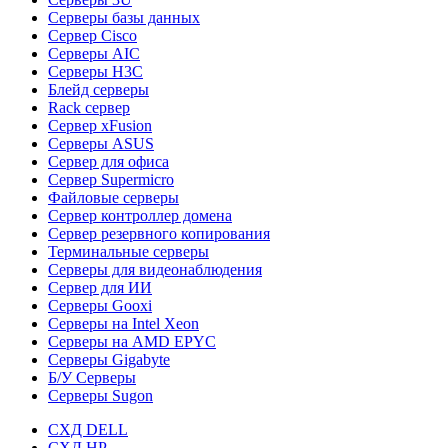
Серверы базы данных
Сервер Cisco
Серверы AIC
Серверы H3C
Блейд серверы
Rack сервер
Сервер xFusion
Серверы ASUS
Сервер для офиса
Сервер Supermicro
Файловые серверы
Сервер контроллер домена
Сервер резервного копирования
Терминальные серверы
Серверы для видеонаблюдения
Сервер для ИИ
Серверы Gooxi
Серверы на Intel Xeon
Серверы на AMD EPYC
Серверы Gigabyte
Б/У Серверы
Серверы Sugon
СХД DELL
СХД HP