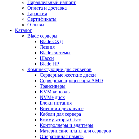
Параллельный импорт
Оплата и доставка
Гарантия
Сертификаты
Отзывы
Каталог
Blade серверы
Blade СХД
Лезвия
Blade системы
Шасси
Blade HP
Комплектующие для серверов
Серверные жесткие диски
Серверные процессоры AMD
Трансиверы
KVM консоль
NVMe диск
Блоки питания
Внешний диск nvme
Кабели для сервера
Коммутаторы Cisco
Контроллеры и адаптеры
Материнские платы для серверов
Оперативная память