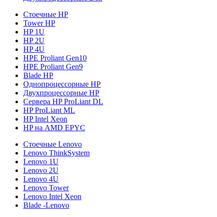
Стоечные HP
Tower HP
HP 1U
HP 2U
HP 4U
HPE Proliant Gen10
HPE Proliant Gen9
Blade HP
Однопроцессорные HP
Двухпроцессорные HP
Сервера HP ProLiant DL
HP ProLiant ML
HP Intel Xeon
HP на AMD EPYC
Стоечные Lenovo
Lenovo ThinkSystem
Lenovo 1U
Lenovo 2U
Lenovo 4U
Lenovo Tower
Lenovo Intel Xeon
Blade -Lenovo