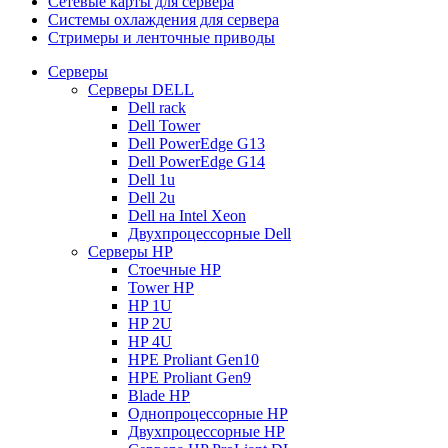
Сетевые карты для сервера
Системы охлаждения для сервера
Стримеры и ленточные приводы
Серверы
Серверы DELL
Dell rack
Dell Tower
Dell PowerEdge G13
Dell PowerEdge G14
Dell 1u
Dell 2u
Dell на Intel Xeon
Двухпроцессорные Dell
Серверы HP
Стоечные HP
Tower HP
HP 1U
HP 2U
HP 4U
HPE Proliant Gen10
HPE Proliant Gen9
Blade HP
Однопроцессорные HP
Двухпроцессорные HP