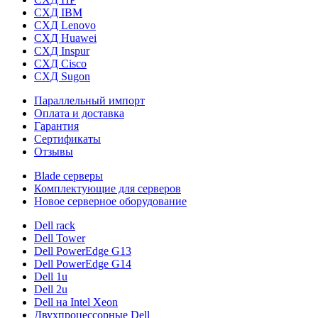
СХД IBM
СХД Lenovo
СХД Huawei
СХД Inspur
СХД Cisco
СХД Sugon
Параллельный импорт
Оплата и доставка
Гарантия
Сертификаты
Отзывы
Blade серверы
Комплектующие для серверов
Новое серверное оборудование
Dell rack
Dell Tower
Dell PowerEdge G13
Dell PowerEdge G14
Dell 1u
Dell 2u
Dell на Intel Xeon
Двухпроцессорные Dell