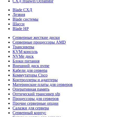
СХД Huawei Oceanstor
Blade СХД
Лезвия
Blade системы
Шасси
Blade HP
Серверные жесткие диски
Серверные процессоры AMD
Трансиверы
KVM консоль
NVMe диск
Блоки питания
Внешний диск nvme
Кабели для сервера
Коммутаторы Cisco
Контроллеры и адаптеры
Материнские платы для серверов
Оперативная память
Оптический трансивер sfp
Процессоры для серверов
Прочие серверные опции
Салазки для сервера
Серверный корпус