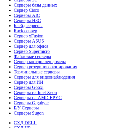
Серверы базы данных
Сервер Cisco
Серверы AIC
Серверы H3C
Блейд серверы
Rack сервер
Сервер xFusion
Серверы ASUS
Сервер для офиса
Сервер Supermicro
Файловые серверы
Сервер контроллер домена
Сервер резервного копирования
Терминальные серверы
Серверы для видеонаблюдения
Сервер для ИИ
Серверы Gooxi
Серверы на Intel Xeon
Серверы на AMD EPYC
Серверы Gigabyte
Б/У Серверы
Серверы Sugon
СХД DELL
СХД HP