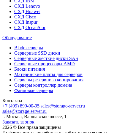
СХД IBM
СХД Lenovo
СХД Huawei
СХД Cisco
СХД Inspur
СХД OceanStor
Оборудование
Blade серверы
Серверные SSD диски
Cерверные жесткие диски SAS
Серверные процессоры AMD
Блоки питания
Материнские платы для серверов
Серверы резервного копирования
Серверы контроллер домена
Файловые серверы
Контакты
+7 (499) 899-00-95
sales@storage-server.ru
sales@storage-server.ru
г. Москва, Варшавское шоссе, 1
Заказать звонок
2026 © Все права защищены
Информация, размещённая на сайте, включая цены,