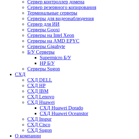
Сервер контроллер домена
Сервер резервного копирования
Терминальные серверы
Серверы для видеонаблюдения
Сервер для ИИ
Серверы Gooxi
Серверы на Intel Xeon
Серверы на AMD EPYC
Серверы Gigabyte
Б/У Серверы
Supermicro Б/У
HP Б/У
Серверы Sugon
СХД
СХД DELL
СХД HP
СХД IBM
СХД Lenovo
СХД Huawei
СХД Huawei Dorado
СХД Huawei Oceanstor
СХД Inspur
СХД Cisco
СХД Sugon
О компании