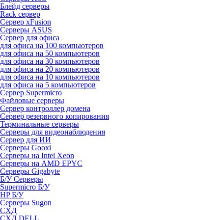
Блейд серверы
Rack сервер
Сервер xFusion
Серверы ASUS
Сервер для офиса
для офиса на 100 компьютеров
для офиса на 50 компьютеров
для офиса на 30 компьютеров
для офиса на 20 компьютеров
для офиса на 10 компьютеров
для офиса на 5 компьютеров
Сервер Supermicro
Файловые серверы
Сервер контроллер домена
Сервер резервного копирования
Терминальные серверы
Серверы для видеонаблюдения
Сервер для ИИ
Серверы Gooxi
Серверы на Intel Xeon
Серверы на AMD EPYC
Серверы Gigabyte
Б/У Серверы
Supermicro Б/У
HP Б/У
Серверы Sugon
СХД
СХД DELL