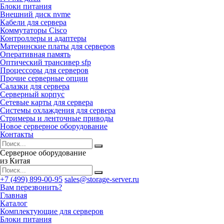
Блоки питания
Внешний диск nvme
Кабели для сервера
Коммутаторы Cisco
Контроллеры и адаптеры
Материнские платы для серверов
Оперативная память
Оптический трансивер sfp
Процессоры для серверов
Прочие серверные опции
Салазки для сервера
Серверный корпус
Сетевые карты для сервера
Системы охлаждения для сервера
Стримеры и ленточные приводы
Новое серверное оборудование
Контакты
Серверное оборудование
из Китая
+7 (499) 899-00-95
sales@storage-server.ru
Вам перезвонить?
Главная
Каталог
Комплектующие для серверов
Блоки питания