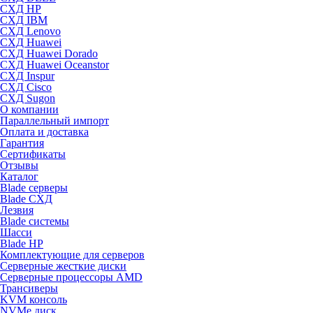
СХД HP
СХД IBM
СХД Lenovo
СХД Huawei
СХД Huawei Dorado
СХД Huawei Oceanstor
СХД Inspur
СХД Cisco
СХД Sugon
О компании
Параллельный импорт
Оплата и доставка
Гарантия
Сертификаты
Отзывы
Каталог
Blade серверы
Blade СХД
Лезвия
Blade системы
Шасси
Blade HP
Комплектующие для серверов
Серверные жесткие диски
Серверные процессоры AMD
Трансиверы
KVM консоль
NVMe диск