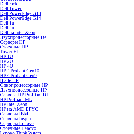
Dell rack
Dell Tower
Dell PowerEdge G13
Dell PowerEdge G14
Dell 1u
Dell 2u
Dell на Intel Xeon
Двухпроцессорные Dell
Серверы HP
Стоечные HP
Tower HP
HP 1U
HP 2U
HP 4U
HPE Proliant Gen10
HPE Proliant Gen9
Blade HP
Однопроцессорные HP
Двухпроцессорные HP
Сервера HP ProLiant DL
HP ProLiant ML
HP Intel Xeon
HP на AMD EPYC
Серверы IBM
Серверы Inspur
Серверы Lenovo
Стоечные Lenovo
Lenovo ThinkSystem