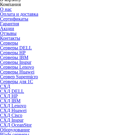
Компания
О нас
Оплата и доставка
Сертификаты
Гарантия
Акции
Отзывы
Контакты
Серверы
Серверы DELL
Серверы HP
Серверы IBM
Серверы Inspur
Серверы Lenovo
Серверы Huawei
Сервер Supermicro
Серверы для 1C
СХД
СХД DELL
СХД HP
СХД IBM
СХД Lenovo
СХД Huawei
СХД Cisco
СХД Inspur
СХД OceanStor
Оборудование
Blade серверы