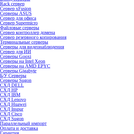
Rack сервер
Сервер xFusion
Серверы ASUS
Сервер для офиса
Сервер Supermicro
Файловые серверы
Сервер контроллер домена
Сервер резервного копирования
Терминальные серверы
Серверы для видеонаблюдения
Сервер для ИИ
Серверы Gooxi
Серверы на Intel Xeon
Серверы на AMD EPYC
Серверы Gigabyte
Б/У Серверы
Серверы Sugon
СХД DELL
СХД HP
СХД IBM
СХД Lenovo
СХД Huawei
СХД Inspur
СХД Cisco
СХД Sugon
Параллельный импорт
Оплата и доставка
Гарантия