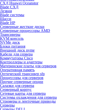
СХД Huawei Oceanstor
Blade СХД
Лезвия
Blade системы
Шасси
Blade HP
Серверные жесткие диски
Серверные процессоры AMD
Трансиверы
KVM консоль
NVMe диск
Блоки питания
Внешний диск nvme
Кабели для сервера
Коммутаторы Cisco
Контроллеры и адаптеры
Материнские платы для серверов
Оперативная память
Оптический трансивер sfp
Процессоры для серверов
Прочие серверные опции
Салазки для сервера
Серверный корпус
Сетевые карты для сервера
Системы охлаждения для сервера
Стримеры и ленточные приводы
Серверы
Серверы DELL