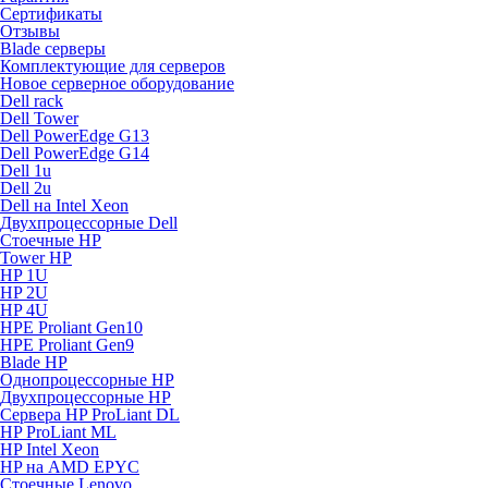
Сертификаты
Отзывы
Blade серверы
Комплектующие для серверов
Новое серверное оборудование
Dell rack
Dell Tower
Dell PowerEdge G13
Dell PowerEdge G14
Dell 1u
Dell 2u
Dell на Intel Xeon
Двухпроцессорные Dell
Стоечные HP
Tower HP
HP 1U
HP 2U
HP 4U
HPE Proliant Gen10
HPE Proliant Gen9
Blade HP
Однопроцессорные HP
Двухпроцессорные HP
Сервера HP ProLiant DL
HP ProLiant ML
HP Intel Xeon
HP на AMD EPYC
Стоечные Lenovo