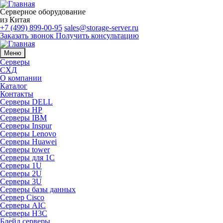
Серверное оборудование
из Китая
+7 (499) 899-00-95
sales@storage-server.ru
Заказать звонок
Получить консультацию
Меню
Серверы
СХД
О компании
Каталог
Контакты
Серверы DELL
Серверы HP
Серверы IBM
Серверы Inspur
Серверы Lenovo
Серверы Huawei
Серверы tower
Серверы для 1C
Серверы 1U
Серверы 2U
Серверы 3U
Серверы базы данных
Сервер Cisco
Серверы AIC
Серверы H3C
Блейд серверы