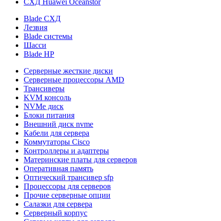
СХД Huawei Oceanstor
Blade СХД
Лезвия
Blade системы
Шасси
Blade HP
Серверные жесткие диски
Серверные процессоры AMD
Трансиверы
KVM консоль
NVMe диск
Блоки питания
Внешний диск nvme
Кабели для сервера
Коммутаторы Cisco
Контроллеры и адаптеры
Материнские платы для серверов
Оперативная память
Оптический трансивер sfp
Процессоры для серверов
Прочие серверные опции
Салазки для сервера
Серверный корпус