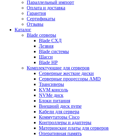
Параллельный импорт
Оплата и доставка
Гарантия
Сертификаты
Отзывы
Каталог
Blade серверы
Blade СХД
Лезвия
Blade системы
Шасси
Blade HP
Комплектующие для серверов
Серверные жесткие диски
Серверные процессоры AMD
Трансиверы
KVM консоль
NVMe диск
Блоки питания
Внешний диск nvme
Кабели для сервера
Коммутаторы Cisco
Контроллеры и адаптеры
Материнские платы для серверов
Оперативная память