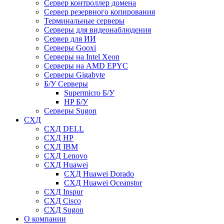
Сервер контроллер домена
Сервер резервного копирования
Терминальные серверы
Серверы для видеонаблюдения
Сервер для ИИ
Серверы Gooxi
Серверы на Intel Xeon
Серверы на AMD EPYC
Серверы Gigabyte
Б/У Серверы
Supermicro Б/У
HP Б/У
Серверы Sugon
СХД
СХД DELL
СХД HP
СХД IBM
СХД Lenovo
СХД Huawei
СХД Huawei Dorado
СХД Huawei Oceanstor
СХД Inspur
СХД Cisco
СХД Sugon
О компании