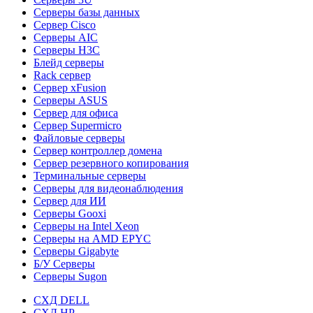
Серверы базы данных
Сервер Cisco
Серверы AIC
Серверы H3C
Блейд серверы
Rack сервер
Сервер xFusion
Серверы ASUS
Сервер для офиса
Сервер Supermicro
Файловые серверы
Сервер контроллер домена
Сервер резервного копирования
Терминальные серверы
Серверы для видеонаблюдения
Сервер для ИИ
Серверы Gooxi
Серверы на Intel Xeon
Серверы на AMD EPYC
Серверы Gigabyte
Б/У Серверы
Серверы Sugon
СХД DELL
СХД HP