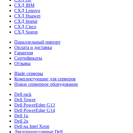
СХД IBM
СХД Lenovo
СХД Huawei
СХД Inspur
СХД Cisco
СХД Sugon
Параллельный импорт
Оплата и доставка
Гарантия
Сертификаты
Отзывы
Blade серверы
Комплектующие для серверов
Новое серверное оборудование
Dell rack
Dell Tower
Dell PowerEdge G13
Dell PowerEdge G14
Dell 1u
Dell 2u
Dell на Intel Xeon
Двухпроцессорные Dell