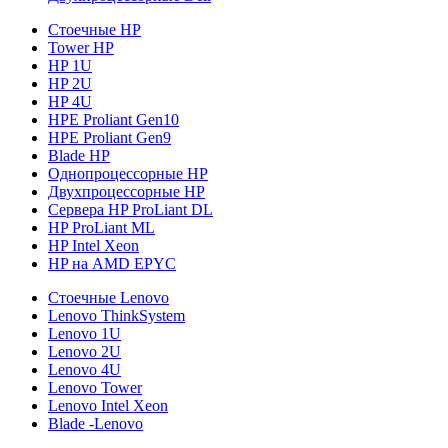
Стоечные HP
Tower HP
HP 1U
HP 2U
HP 4U
HPE Proliant Gen10
HPE Proliant Gen9
Blade HP
Однопроцессорные HP
Двухпроцессорные HP
Сервера HP ProLiant DL
HP ProLiant ML
HP Intel Xeon
HP на AMD EPYC
Стоечные Lenovo
Lenovo ThinkSystem
Lenovo 1U
Lenovo 2U
Lenovo 4U
Lenovo Tower
Lenovo Intel Xeon
Blade -Lenovo