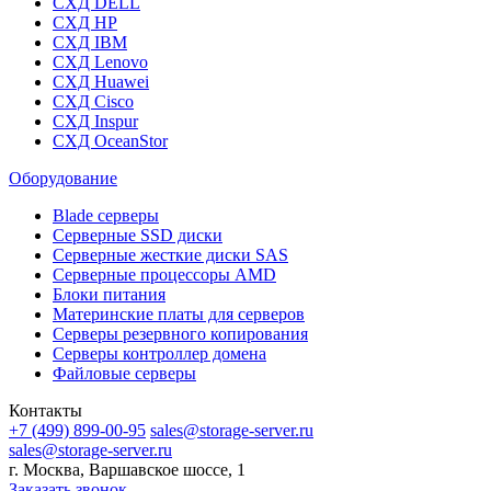
СХД DELL
СХД HP
СХД IBM
СХД Lenovo
СХД Huawei
СХД Cisco
СХД Inspur
СХД OceanStor
Оборудование
Blade серверы
Серверные SSD диски
Cерверные жесткие диски SAS
Серверные процессоры AMD
Блоки питания
Материнские платы для серверов
Серверы резервного копирования
Серверы контроллер домена
Файловые серверы
Контакты
+7 (499) 899-00-95
sales@storage-server.ru
sales@storage-server.ru
г. Москва, Варшавское шоссе, 1
Заказать звонок