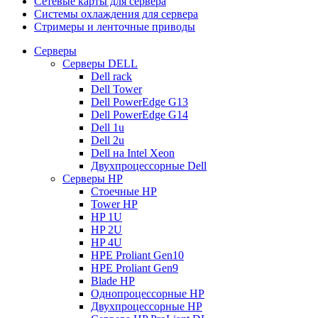
Сетевые карты для сервера
Системы охлаждения для сервера
Стримеры и ленточные приводы
Серверы
Серверы DELL
Dell rack
Dell Tower
Dell PowerEdge G13
Dell PowerEdge G14
Dell 1u
Dell 2u
Dell на Intel Xeon
Двухпроцессорные Dell
Серверы HP
Стоечные HP
Tower HP
HP 1U
HP 2U
HP 4U
HPE Proliant Gen10
HPE Proliant Gen9
Blade HP
Однопроцессорные HP
Двухпроцессорные HP