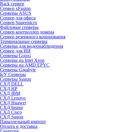
Rack сервер
Сервер xFusion
Серверы ASUS
Сервер для офиса
Сервер Supermicro
Файловые серверы
Сервер контроллер домена
Сервер резервного копирования
Терминальные серверы
Серверы для видеонаблюдения
Сервер для ИИ
Серверы Gooxi
Серверы на Intel Xeon
Серверы на AMD EPYC
Серверы Gigabyte
Б/У Серверы
Серверы Sugon
СХД DELL
СХД HP
СХД IBM
СХД Lenovo
СХД Huawei
СХД Inspur
СХД Cisco
СХД Sugon
Параллельный импорт
Оплата и доставка
Гарантия