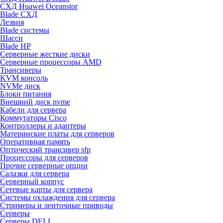
СХД Huawei Oceanstor
Blade СХД
Лезвия
Blade системы
Шасси
Blade HP
Серверные жесткие диски
Серверные процессоры AMD
Трансиверы
KVM консоль
NVMe диск
Блоки питания
Внешний диск nvme
Кабели для сервера
Коммутаторы Cisco
Контроллеры и адаптеры
Материнские платы для серверов
Оперативная память
Оптический трансивер sfp
Процессоры для серверов
Прочие серверные опции
Салазки для сервера
Серверный корпус
Сетевые карты для сервера
Системы охлаждения для сервера
Стримеры и ленточные приводы
Серверы
Серверы DELL