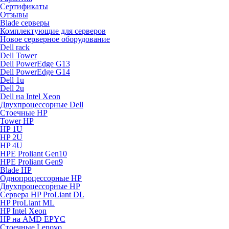
Сертификаты
Отзывы
Blade серверы
Комплектующие для серверов
Новое серверное оборудование
Dell rack
Dell Tower
Dell PowerEdge G13
Dell PowerEdge G14
Dell 1u
Dell 2u
Dell на Intel Xeon
Двухпроцессорные Dell
Стоечные HP
Tower HP
HP 1U
HP 2U
HP 4U
HPE Proliant Gen10
HPE Proliant Gen9
Blade HP
Однопроцессорные HP
Двухпроцессорные HP
Сервера HP ProLiant DL
HP ProLiant ML
HP Intel Xeon
HP на AMD EPYC
Стоечные Lenovo