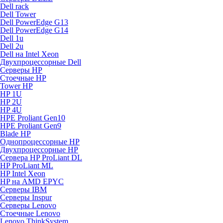
Dell rack
Dell Tower
Dell PowerEdge G13
Dell PowerEdge G14
Dell 1u
Dell 2u
Dell на Intel Xeon
Двухпроцессорные Dell
Серверы HP
Стоечные HP
Tower HP
HP 1U
HP 2U
HP 4U
HPE Proliant Gen10
HPE Proliant Gen9
Blade HP
Однопроцессорные HP
Двухпроцессорные HP
Сервера HP ProLiant DL
HP ProLiant ML
HP Intel Xeon
HP на AMD EPYC
Серверы IBM
Серверы Inspur
Серверы Lenovo
Стоечные Lenovo
Lenovo ThinkSystem