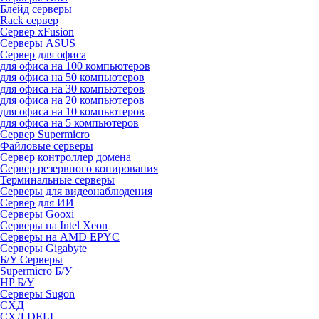
Блейд серверы
Rack сервер
Сервер xFusion
Серверы ASUS
Сервер для офиса
для офиса на 100 компьютеров
для офиса на 50 компьютеров
для офиса на 30 компьютеров
для офиса на 20 компьютеров
для офиса на 10 компьютеров
для офиса на 5 компьютеров
Сервер Supermicro
Файловые серверы
Сервер контроллер домена
Сервер резервного копирования
Терминальные серверы
Серверы для видеонаблюдения
Сервер для ИИ
Серверы Gooxi
Серверы на Intel Xeon
Серверы на AMD EPYC
Серверы Gigabyte
Б/У Серверы
Supermicro Б/У
HP Б/У
Серверы Sugon
СХД
СХД DELL