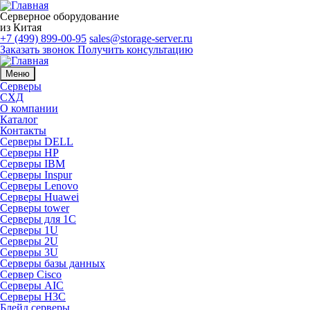
Серверное оборудование
из Китая
+7 (499) 899-00-95
sales@storage-server.ru
Заказать звонок
Получить консультацию
Меню
Серверы
СХД
О компании
Каталог
Контакты
Серверы DELL
Серверы HP
Серверы IBM
Серверы Inspur
Серверы Lenovo
Серверы Huawei
Серверы tower
Серверы для 1C
Серверы 1U
Серверы 2U
Серверы 3U
Серверы базы данных
Сервер Cisco
Серверы AIC
Серверы H3C
Блейд серверы