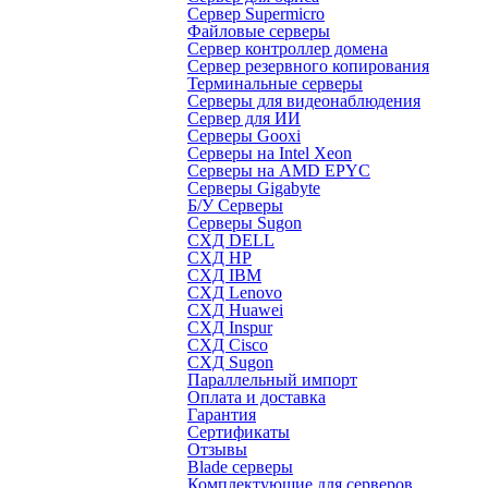
Сервер Supermicro
Файловые серверы
Сервер контроллер домена
Сервер резервного копирования
Терминальные серверы
Серверы для видеонаблюдения
Сервер для ИИ
Серверы Gooxi
Серверы на Intel Xeon
Серверы на AMD EPYC
Серверы Gigabyte
Б/У Серверы
Серверы Sugon
СХД DELL
СХД HP
СХД IBM
СХД Lenovo
СХД Huawei
СХД Inspur
СХД Cisco
СХД Sugon
Параллельный импорт
Оплата и доставка
Гарантия
Сертификаты
Отзывы
Blade серверы
Комплектующие для серверов