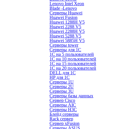
Lenovo Intel Xeon
Blade -Lenovo
Серверы Huawei
Huawei Fusion
Huawei 1288H V5
Huawei 2288 V5
Huawei 2288H V5
Huawei 5288 V5
Huawei 5885H V5
Серверы tower
Серверы для 1C
1С на 5 пользователей
1С на 10 пользователей
1С на 15 пользователей
1С на 20 пользователей
DELL для 1С
HP для 1С
Серверы 1U
Серверы 2U
Серверы 3U
Серверы базы данных
Сервер Cisco
Серверы AIC
Серверы H3C
Блейд серверы
Rack сервер
Сервер xFusion
Серверы ASUS