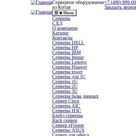
Серверное оборудование
+7 (499) 899-0
из Китая
Заказать звоно
Меню
Серверы
СХД
О компании
Каталог
Контакты
Серверы DELL
Серверы HP
Серверы IBM
Серверы Inspur
Серверы Lenovo
Серверы Huawei
Серверы tower
Серверы для 1C
Серверы 1U
Серверы 2U
Серверы 3U
Серверы базы данных
Сервер Cisco
Серверы AIC
Серверы H3C
Блейд серверы
Rack сервер
Сервер xFusion
Серверы ASUS
Сервер для офиса