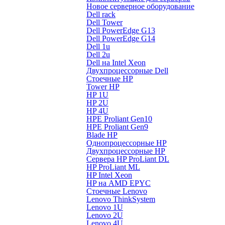
Новое серверное оборудование
Dell rack
Dell Tower
Dell PowerEdge G13
Dell PowerEdge G14
Dell 1u
Dell 2u
Dell на Intel Xeon
Двухпроцессорные Dell
Стоечные HP
Tower HP
HP 1U
HP 2U
HP 4U
HPE Proliant Gen10
HPE Proliant Gen9
Blade HP
Однопроцессорные HP
Двухпроцессорные HP
Сервера HP ProLiant DL
HP ProLiant ML
HP Intel Xeon
HP на AMD EPYC
Стоечные Lenovo
Lenovo ThinkSystem
Lenovo 1U
Lenovo 2U
Lenovo 4U