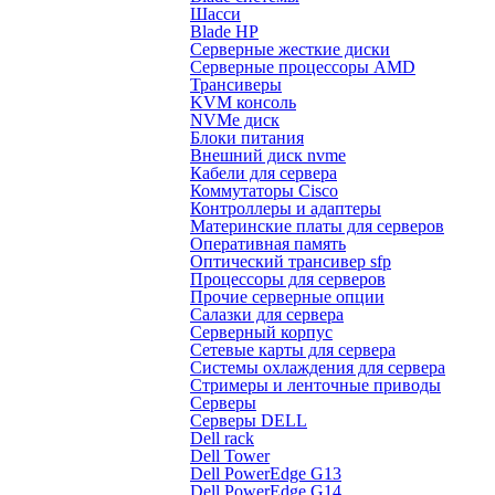
Шасси
Blade HP
Серверные жесткие диски
Серверные процессоры AMD
Трансиверы
KVM консоль
NVMe диск
Блоки питания
Внешний диск nvme
Кабели для сервера
Коммутаторы Cisco
Контроллеры и адаптеры
Материнские платы для серверов
Оперативная память
Оптический трансивер sfp
Процессоры для серверов
Прочие серверные опции
Салазки для сервера
Серверный корпус
Сетевые карты для сервера
Системы охлаждения для сервера
Стримеры и ленточные приводы
Серверы
Серверы DELL
Dell rack
Dell Tower
Dell PowerEdge G13
Dell PowerEdge G14