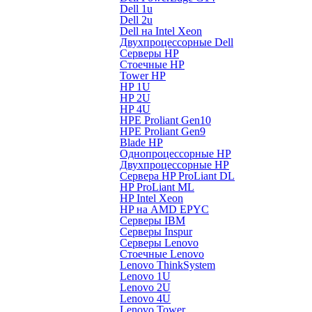
Dell 1u
Dell 2u
Dell на Intel Xeon
Двухпроцессорные Dell
Серверы HP
Стоечные HP
Tower HP
HP 1U
HP 2U
HP 4U
HPE Proliant Gen10
HPE Proliant Gen9
Blade HP
Однопроцессорные HP
Двухпроцессорные HP
Сервера HP ProLiant DL
HP ProLiant ML
HP Intel Xeon
HP на AMD EPYC
Серверы IBM
Серверы Inspur
Серверы Lenovo
Стоечные Lenovo
Lenovo ThinkSystem
Lenovo 1U
Lenovo 2U
Lenovo 4U
Lenovo Tower