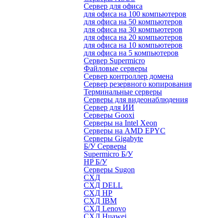
Сервер для офиса
для офиса на 100 компьютеров
для офиса на 50 компьютеров
для офиса на 30 компьютеров
для офиса на 20 компьютеров
для офиса на 10 компьютеров
для офиса на 5 компьютеров
Сервер Supermicro
Файловые серверы
Сервер контроллер домена
Сервер резервного копирования
Терминальные серверы
Серверы для видеонаблюдения
Сервер для ИИ
Серверы Gooxi
Серверы на Intel Xeon
Серверы на AMD EPYC
Серверы Gigabyte
Б/У Серверы
Supermicro Б/У
HP Б/У
Серверы Sugon
СХД
СХД DELL
СХД HP
СХД IBM
СХД Lenovo
СХД Huawei