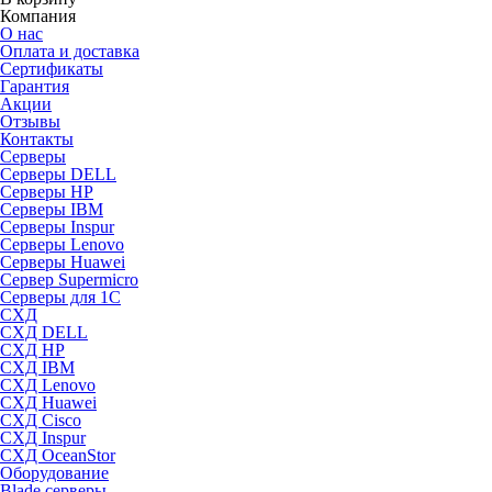
Компания
О нас
Оплата и доставка
Сертификаты
Гарантия
Акции
Отзывы
Контакты
Серверы
Серверы DELL
Серверы HP
Серверы IBM
Серверы Inspur
Серверы Lenovo
Серверы Huawei
Сервер Supermicro
Серверы для 1C
СХД
СХД DELL
СХД HP
СХД IBM
СХД Lenovo
СХД Huawei
СХД Cisco
СХД Inspur
СХД OceanStor
Оборудование
Blade серверы