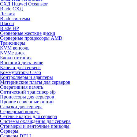
СХД Huawei Oceanstor
Blade СХД
Лезвия
Blade системы
Шасси
Blade HP
Серверные жесткие диски
Серверные процессоры AMD
Трансиверы
KVM консоль
NVMe диск
Блоки питания
Внешний диск nvme
Кабели для сервера
Коммутаторы Cisco
Контроллеры и адаптеры
Материнские платы для серверов
Оперативная память
Оптический трансивер sfp
Процессоры для серверов
Прочие серверные опции
Салазки для сервера
Серверный корпус
Сетевые карты для сервера
Системы охлаждения для сервера
Стримеры и ленточные приводы
Серверы
Серверы DELL