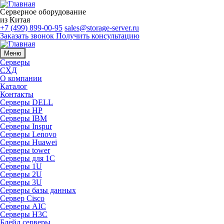
Серверное оборудование
из Китая
+7 (499) 899-00-95
sales@storage-server.ru
Заказать звонок
Получить консультацию
Меню
Серверы
СХД
О компании
Каталог
Контакты
Серверы DELL
Серверы HP
Серверы IBM
Серверы Inspur
Серверы Lenovo
Серверы Huawei
Серверы tower
Серверы для 1C
Серверы 1U
Серверы 2U
Серверы 3U
Серверы базы данных
Сервер Cisco
Серверы AIC
Серверы H3C
Блейд серверы