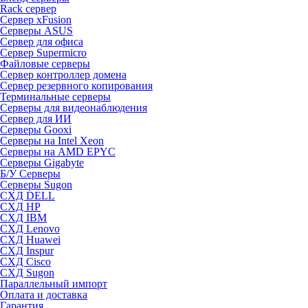
Rack сервер
Сервер xFusion
Серверы ASUS
Сервер для офиса
Сервер Supermicro
Файловые серверы
Сервер контроллер домена
Сервер резервного копирования
Терминальные серверы
Серверы для видеонаблюдения
Сервер для ИИ
Серверы Gooxi
Серверы на Intel Xeon
Серверы на AMD EPYC
Серверы Gigabyte
Б/У Серверы
Серверы Sugon
СХД DELL
СХД HP
СХД IBM
СХД Lenovo
СХД Huawei
СХД Inspur
СХД Cisco
СХД Sugon
Параллельный импорт
Оплата и доставка
Гарантия