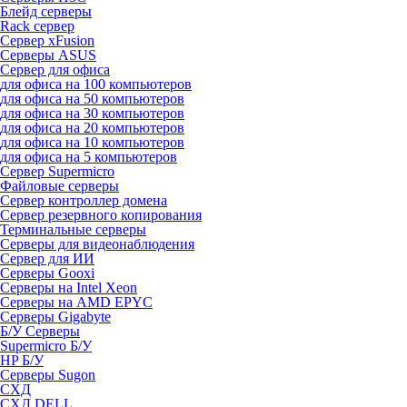
Блейд серверы
Rack сервер
Сервер xFusion
Серверы ASUS
Сервер для офиса
для офиса на 100 компьютеров
для офиса на 50 компьютеров
для офиса на 30 компьютеров
для офиса на 20 компьютеров
для офиса на 10 компьютеров
для офиса на 5 компьютеров
Сервер Supermicro
Файловые серверы
Сервер контроллер домена
Сервер резервного копирования
Терминальные серверы
Серверы для видеонаблюдения
Сервер для ИИ
Серверы Gooxi
Серверы на Intel Xeon
Серверы на AMD EPYC
Серверы Gigabyte
Б/У Серверы
Supermicro Б/У
HP Б/У
Серверы Sugon
СХД
СХД DELL