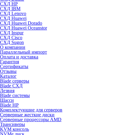
СХД HP
СХД IBM
СХД Lenovo
СХД Huawei
СХД Huawei Dorado
СХД Huawei Oceanstor
СХД Inspur
СХД Cisco
СХД Sugon
О компании
Параллельный импорт
Оплата и доставка
Гарантия
Сертификаты
Отзывы
Каталог
Blade серверы
Blade СХД
Лезвия
Blade системы
Шасси
Blade HP
Комплектующие для серверов
Серверные жесткие диски
Серверные процессоры AMD
Трансиверы
KVM консоль
NVMe диск