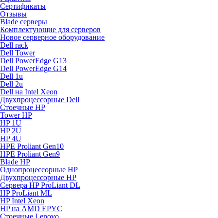
Сертификаты
Отзывы
Blade серверы
Комплектующие для серверов
Новое серверное оборудование
Dell rack
Dell Tower
Dell PowerEdge G13
Dell PowerEdge G14
Dell 1u
Dell 2u
Dell на Intel Xeon
Двухпроцессорные Dell
Стоечные HP
Tower HP
HP 1U
HP 2U
HP 4U
HPE Proliant Gen10
HPE Proliant Gen9
Blade HP
Однопроцессорные HP
Двухпроцессорные HP
Сервера HP ProLiant DL
HP ProLiant ML
HP Intel Xeon
HP на AMD EPYC
Стоечные Lenovo