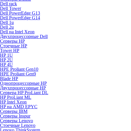
Dell rack
Dell Tower
Dell PowerEdge G13
Dell PowerEdge G14
Dell 1u
Dell 2u
Dell на Intel Xeon
Двухпроцессорные Dell
Серверы HP
Стоечные HP
Tower HP
HP 1U
HP 2U
HP 4U
HPE Proliant Gen10
HPE Proliant Gen9
Blade HP
Однопроцессорные HP
Двухпроцессорные HP
Сервера HP ProLiant DL
HP ProLiant ML
HP Intel Xeon
HP на AMD EPYC
Серверы IBM
Серверы Inspur
Серверы Lenovo
Стоечные Lenovo
Lenovo ThinkSystem