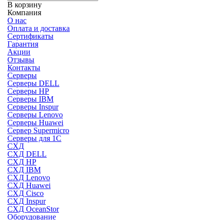
В корзину
Компания
О нас
Оплата и доставка
Сертификаты
Гарантия
Акции
Отзывы
Контакты
Серверы
Серверы DELL
Серверы HP
Серверы IBM
Серверы Inspur
Серверы Lenovo
Серверы Huawei
Сервер Supermicro
Серверы для 1C
СХД
СХД DELL
СХД HP
СХД IBM
СХД Lenovo
СХД Huawei
СХД Cisco
СХД Inspur
СХД OceanStor
Оборудование