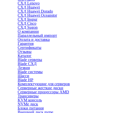
СХД Lenovo
СХД Huawei
СХД Huawei Dorado
СХД Huawei Oceanstor
СХД Inspur
СХД Cisco
СХД Sugon
О компании
Параллельный импорт
Оплата и доставка
Гарантия
Сертификаты
Отзывы
Каталог
Blade серверы
Blade СХД
Лезвия
Blade системы
Шасси
Blade HP
Комплектующие для серверов
Серверные жесткие диски
Серверные процессоры AMD
Трансиверы
KVM консоль
NVMe диск
Блоки питания
Внешний диск nvme