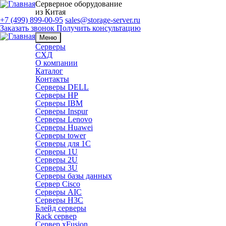
Серверное оборудование
из Китая
+7 (499) 899-00-95
sales@storage-server.ru
Заказать звонок
Получить консультацию
Меню
Серверы
СХД
О компании
Каталог
Контакты
Серверы DELL
Серверы HP
Серверы IBM
Серверы Inspur
Серверы Lenovo
Серверы Huawei
Серверы tower
Серверы для 1C
Серверы 1U
Серверы 2U
Серверы 3U
Серверы базы данных
Сервер Cisco
Серверы AIC
Серверы H3C
Блейд серверы
Rack сервер
Сервер xFusion