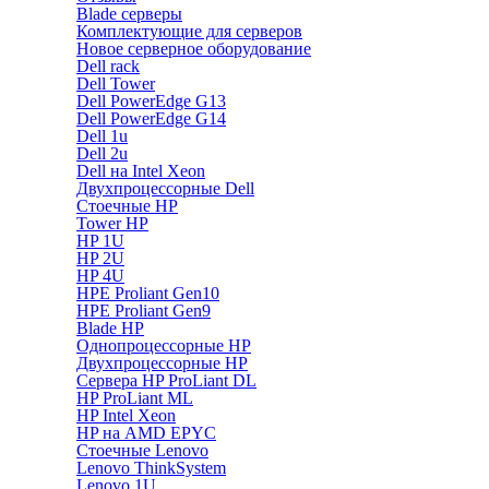
Blade серверы
Комплектующие для серверов
Новое серверное оборудование
Dell rack
Dell Tower
Dell PowerEdge G13
Dell PowerEdge G14
Dell 1u
Dell 2u
Dell на Intel Xeon
Двухпроцессорные Dell
Стоечные HP
Tower HP
HP 1U
HP 2U
HP 4U
HPE Proliant Gen10
HPE Proliant Gen9
Blade HP
Однопроцессорные HP
Двухпроцессорные HP
Сервера HP ProLiant DL
HP ProLiant ML
HP Intel Xeon
HP на AMD EPYC
Стоечные Lenovo
Lenovo ThinkSystem
Lenovo 1U