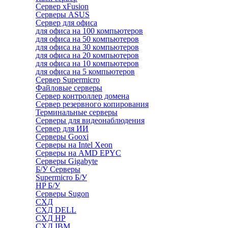
Сервер xFusion
Серверы ASUS
Сервер для офиса
для офиса на 100 компьютеров
для офиса на 50 компьютеров
для офиса на 30 компьютеров
для офиса на 20 компьютеров
для офиса на 10 компьютеров
для офиса на 5 компьютеров
Сервер Supermicro
Файловые серверы
Сервер контроллер домена
Сервер резервного копирования
Терминальные серверы
Серверы для видеонаблюдения
Сервер для ИИ
Серверы Gooxi
Серверы на Intel Xeon
Серверы на AMD EPYC
Серверы Gigabyte
Б/У Серверы
Supermicro Б/У
HP Б/У
Серверы Sugon
СХД
СХД DELL
СХД HP
СХД IBM