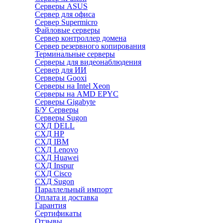
Серверы ASUS
Сервер для офиса
Сервер Supermicro
Файловые серверы
Сервер контроллер домена
Сервер резервного копирования
Терминальные серверы
Серверы для видеонаблюдения
Сервер для ИИ
Серверы Gooxi
Серверы на Intel Xeon
Серверы на AMD EPYC
Серверы Gigabyte
Б/У Серверы
Серверы Sugon
СХД DELL
СХД HP
СХД IBM
СХД Lenovo
СХД Huawei
СХД Inspur
СХД Cisco
СХД Sugon
Параллельный импорт
Оплата и доставка
Гарантия
Сертификаты
Отзывы