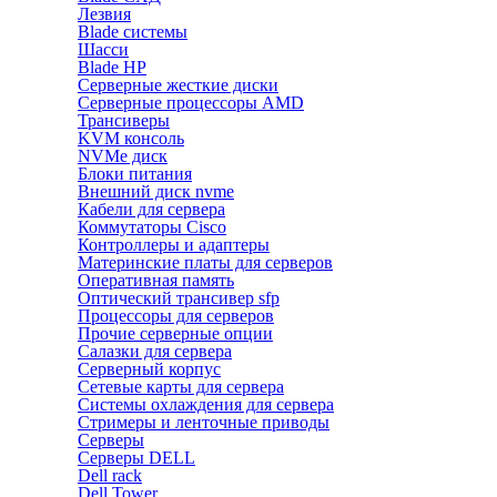
Лезвия
Blade системы
Шасси
Blade HP
Серверные жесткие диски
Серверные процессоры AMD
Трансиверы
KVM консоль
NVMe диск
Блоки питания
Внешний диск nvme
Кабели для сервера
Коммутаторы Cisco
Контроллеры и адаптеры
Материнские платы для серверов
Оперативная память
Оптический трансивер sfp
Процессоры для серверов
Прочие серверные опции
Салазки для сервера
Серверный корпус
Сетевые карты для сервера
Системы охлаждения для сервера
Стримеры и ленточные приводы
Серверы
Серверы DELL
Dell rack
Dell Tower