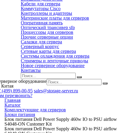
Кабели для сервера
Коммутаторы Cisco
Контроллеры и адаптеры
Материнские платы для серверов
Оперативная память
Оптический трансивер sfp
Процессоры для серверов
Прочие серверные опции
Салазки для сервера
Серверный корпус
Сетевые карты для сервера
Системы охлаждения для сервера
Стримеры и ленточные приводы
Новое серверное оборудование
Контакты
ерверное оборудование
 Китая
 (499) 899-00-95
sales@storage-server.ru
ам перезвонить?
Главная
Каталог
Комплектующие для серверов
Блоки питания
Блок питания Dell Power Supply 460w IO to PSU airflow
S4048-ON Customer Kit
Блок питания Dell Power Supply 460w IO to PSU airflow