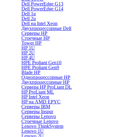
Dell PowerEdge G13
Dell PowerEdge G14
Dell 1u
Dell 2u
Dell на Intel Xeon
Двухпроцессорные Dell
Серверы HP
Стоечные HP
Tower HP
HP 1U
HP 2U
HP 4U
HPE Proliant Gen10
HPE Proliant Gen9
Blade HP
Однопроцессорные HP
Двухпроцессорные HP
Сервера HP ProLiant DL
HP ProLiant ML
HP Intel Xeon
HP на AMD EPYC
Серверы IBM
Серверы Inspur
Серверы Lenovo
Стоечные Lenovo
Lenovo ThinkSystem
Lenovo 1U
Lenovo 2U