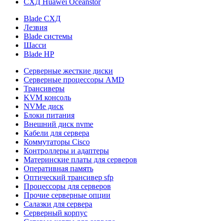
СХД Huawei Oceanstor
Blade СХД
Лезвия
Blade системы
Шасси
Blade HP
Серверные жесткие диски
Серверные процессоры AMD
Трансиверы
KVM консоль
NVMe диск
Блоки питания
Внешний диск nvme
Кабели для сервера
Коммутаторы Cisco
Контроллеры и адаптеры
Материнские платы для серверов
Оперативная память
Оптический трансивер sfp
Процессоры для серверов
Прочие серверные опции
Салазки для сервера
Серверный корпус