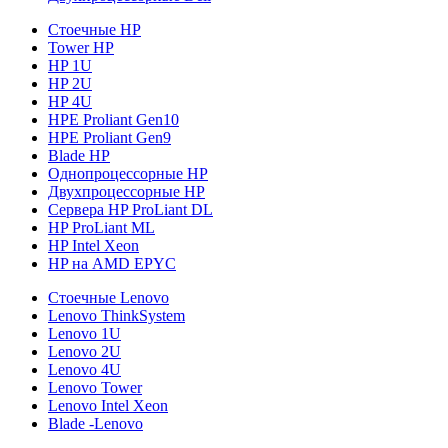
Стоечные HP
Tower HP
HP 1U
HP 2U
HP 4U
HPE Proliant Gen10
HPE Proliant Gen9
Blade HP
Однопроцессорные HP
Двухпроцессорные HP
Сервера HP ProLiant DL
HP ProLiant ML
HP Intel Xeon
HP на AMD EPYC
Стоечные Lenovo
Lenovo ThinkSystem
Lenovo 1U
Lenovo 2U
Lenovo 4U
Lenovo Tower
Lenovo Intel Xeon
Blade -Lenovo