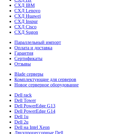
СХД IBM
СХД Lenovo
СХД Huawei
СХД Inspur
СХД Cisco
СХД Sugon
Параллельный импорт
Оплата и доставка
Гарантия
Сертификаты
Отзывы
Blade серверы
Комплектующие для серверов
Новое серверное оборудование
Dell rack
Dell Tower
Dell PowerEdge G13
Dell PowerEdge G14
Dell 1u
Dell 2u
Dell на Intel Xeon
Двухпроцессорные Dell