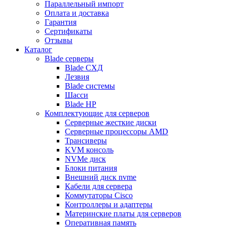
Параллельный импорт
Оплата и доставка
Гарантия
Сертификаты
Отзывы
Каталог
Blade серверы
Blade СХД
Лезвия
Blade системы
Шасси
Blade HP
Комплектующие для серверов
Серверные жесткие диски
Серверные процессоры AMD
Трансиверы
KVM консоль
NVMe диск
Блоки питания
Внешний диск nvme
Кабели для сервера
Коммутаторы Cisco
Контроллеры и адаптеры
Материнские платы для серверов
Оперативная память