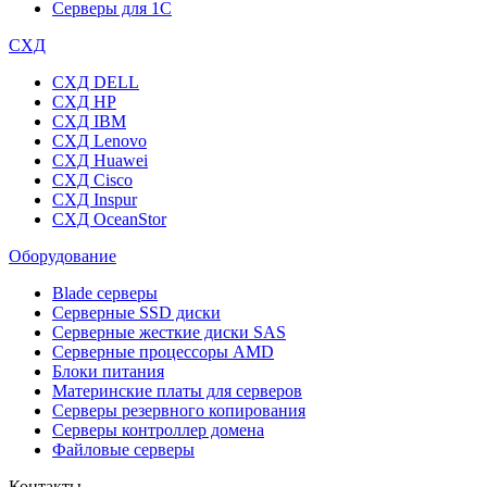
Серверы для 1C
СХД
СХД DELL
СХД HP
СХД IBM
СХД Lenovo
СХД Huawei
СХД Cisco
СХД Inspur
СХД OceanStor
Оборудование
Blade серверы
Серверные SSD диски
Cерверные жесткие диски SAS
Серверные процессоры AMD
Блоки питания
Материнские платы для серверов
Серверы резервного копирования
Серверы контроллер домена
Файловые серверы
Контакты