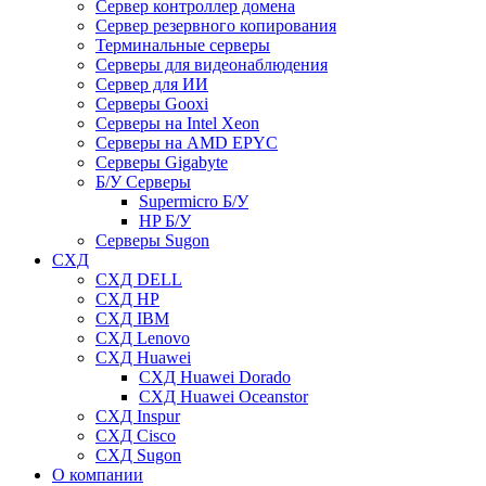
Сервер контроллер домена
Сервер резервного копирования
Терминальные серверы
Серверы для видеонаблюдения
Сервер для ИИ
Серверы Gooxi
Серверы на Intel Xeon
Серверы на AMD EPYC
Серверы Gigabyte
Б/У Серверы
Supermicro Б/У
HP Б/У
Серверы Sugon
СХД
СХД DELL
СХД HP
СХД IBM
СХД Lenovo
СХД Huawei
СХД Huawei Dorado
СХД Huawei Oceanstor
СХД Inspur
СХД Cisco
СХД Sugon
О компании