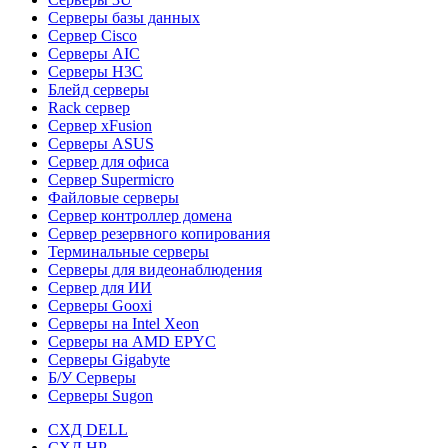
Серверы базы данных
Сервер Cisco
Серверы AIC
Серверы H3C
Блейд серверы
Rack сервер
Сервер xFusion
Серверы ASUS
Сервер для офиса
Сервер Supermicro
Файловые серверы
Сервер контроллер домена
Сервер резервного копирования
Терминальные серверы
Серверы для видеонаблюдения
Сервер для ИИ
Серверы Gooxi
Серверы на Intel Xeon
Серверы на AMD EPYC
Серверы Gigabyte
Б/У Серверы
Серверы Sugon
СХД DELL
СХД HP