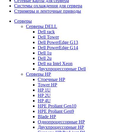
Сетевые карты для сервера
Системы охлаждения для сервера
Стримеры и ленточные приводы
Серверы
Серверы DELL
Dell rack
Dell Tower
Dell PowerEdge G13
Dell PowerEdge G14
Dell 1u
Dell 2u
Dell на Intel Xeon
Двухпроцессорные Dell
Серверы HP
Стоечные HP
Tower HP
HP 1U
HP 2U
HP 4U
HPE Proliant Gen10
HPE Proliant Gen9
Blade HP
Однопроцессорные HP
Двухпроцессорные HP