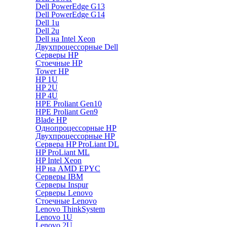
Dell PowerEdge G13
Dell PowerEdge G14
Dell 1u
Dell 2u
Dell на Intel Xeon
Двухпроцессорные Dell
Серверы HP
Стоечные HP
Tower HP
HP 1U
HP 2U
HP 4U
HPE Proliant Gen10
HPE Proliant Gen9
Blade HP
Однопроцессорные HP
Двухпроцессорные HP
Сервера HP ProLiant DL
HP ProLiant ML
HP Intel Xeon
HP на AMD EPYC
Серверы IBM
Серверы Inspur
Серверы Lenovo
Стоечные Lenovo
Lenovo ThinkSystem
Lenovo 1U
Lenovo 2U