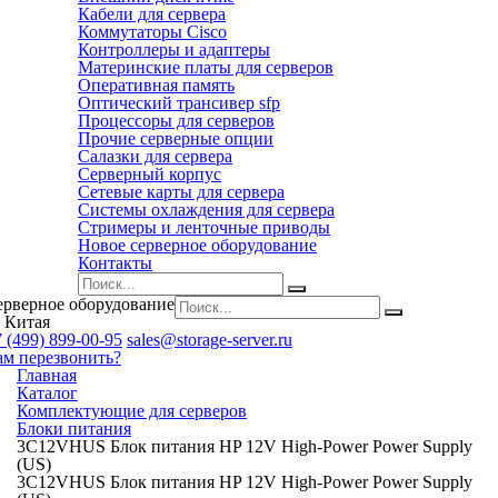
Кабели для сервера
Коммутаторы Cisco
Контроллеры и адаптеры
Материнские платы для серверов
Оперативная память
Оптический трансивер sfp
Процессоры для серверов
Прочие серверные опции
Салазки для сервера
Серверный корпус
Сетевые карты для сервера
Системы охлаждения для сервера
Стримеры и ленточные приводы
Новое серверное оборудование
Контакты
ерверное оборудование
 Китая
 (499) 899-00-95
sales@storage-server.ru
ам перезвонить?
Главная
Каталог
Комплектующие для серверов
Блоки питания
3C12VHUS Блок питания HP 12V High-Power Power Supply
(US)
3C12VHUS Блок питания HP 12V High-Power Power Supply