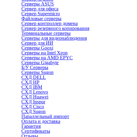
Серверы ASUS
Сервер для офиса
Сервер Supermicro
Файловые серверы
Сервер контроллер домена
Сервер резервного копирования
Терминальные серверы
Серверы для видеонаблюдения
Сервер для ИИ
Серверы Gooxi
Серверы на Intel Xeon
Серверы на AMD EPYC
Серверы Gigabyte
Б/У Серверы
Серверы Sugon
СХД DELL
СХД HP
СХД IBM
СХД Lenovo
СХД Huawei
СХД Inspur
СХД Cisco
СХД Sugon
Параллельный импорт
Оплата и доставка
Гарантия
Сертификаты
Отзывы