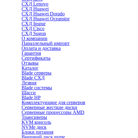
СХД Lenovo
СХД Huawei
СХД Huawei Dorado
СХД Huawei Oceanstor
СХД Inspur
СХД Cisco
СХД Sugon
О компании
Параллельный импорт
Оплата и доставка
Гарантия
Сертификаты
Отзывы
Каталог
Blade серверы
Blade СХД
Лезвия
Blade системы
Шасси
Blade HP
Комплектующие для серверов
Серверные жесткие диски
Серверные процессоры AMD
Трансиверы
KVM консоль
NVMe диск
Блоки питания
Внешний диск nvme