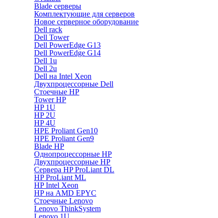
Blade серверы
Комплектующие для серверов
Новое серверное оборудование
Dell rack
Dell Tower
Dell PowerEdge G13
Dell PowerEdge G14
Dell 1u
Dell 2u
Dell на Intel Xeon
Двухпроцессорные Dell
Стоечные HP
Tower HP
HP 1U
HP 2U
HP 4U
HPE Proliant Gen10
HPE Proliant Gen9
Blade HP
Однопроцессорные HP
Двухпроцессорные HP
Сервера HP ProLiant DL
HP ProLiant ML
HP Intel Xeon
HP на AMD EPYC
Стоечные Lenovo
Lenovo ThinkSystem
Lenovo 1U