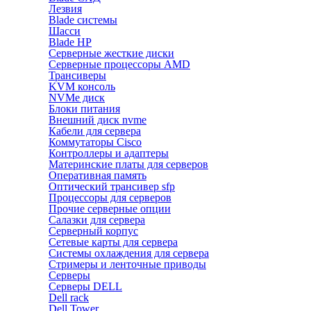
Лезвия
Blade системы
Шасси
Blade HP
Серверные жесткие диски
Серверные процессоры AMD
Трансиверы
KVM консоль
NVMe диск
Блоки питания
Внешний диск nvme
Кабели для сервера
Коммутаторы Cisco
Контроллеры и адаптеры
Материнские платы для серверов
Оперативная память
Оптический трансивер sfp
Процессоры для серверов
Прочие серверные опции
Салазки для сервера
Серверный корпус
Сетевые карты для сервера
Системы охлаждения для сервера
Стримеры и ленточные приводы
Серверы
Серверы DELL
Dell rack
Dell Tower