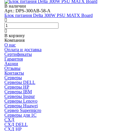
В наличии
Арт.: DPS-300AB-58-A
Блок питания Delta 300W PSU MATX Board
В корзину
Компания
О нас
Оплата и доставка
Сертификаты
Гарантия
Акции
Отзывы
Контакты
Серверы
Серверы DELL
Серверы HP
Серверы IBM
Серверы Inspur
Серверы Lenovo
Серверы Huawei
Сервер Supermicro
Серверы для 1C
СХД
СХД DELL
СХД HP