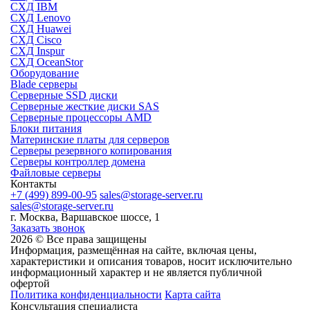
СХД IBM
СХД Lenovo
СХД Huawei
СХД Cisco
СХД Inspur
СХД OceanStor
Оборудование
Blade серверы
Серверные SSD диски
Cерверные жесткие диски SAS
Серверные процессоры AMD
Блоки питания
Материнские платы для серверов
Серверы резервного копирования
Серверы контроллер домена
Файловые серверы
Контакты
+7 (499) 899-00-95
sales@storage-server.ru
sales@storage-server.ru
г. Москва, Варшавское шоссе, 1
Заказать звонок
2026 © Все права защищены
Информация, размещённая на сайте, включая цены,
характеристики и описания товаров, носит исключительно
информационный характер и не является публичной
офертой
Политика конфиденциальности
Карта сайта
Консультация специалиста