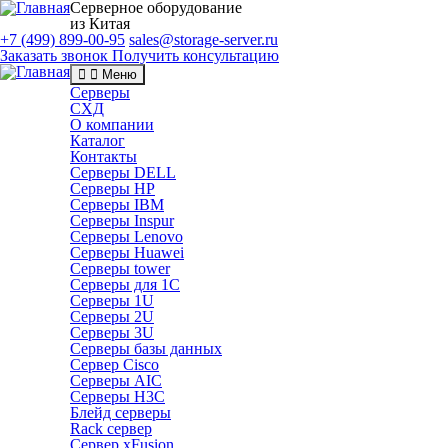
Серверное оборудование
из Китая
+7 (499) 899-00-95
sales@storage-server.ru
Заказать звонок
Получить консультацию
Меню
Серверы
СХД
О компании
Каталог
Контакты
Серверы DELL
Серверы HP
Серверы IBM
Серверы Inspur
Серверы Lenovo
Серверы Huawei
Серверы tower
Серверы для 1C
Серверы 1U
Серверы 2U
Серверы 3U
Серверы базы данных
Сервер Cisco
Серверы AIC
Серверы H3C
Блейд серверы
Rack сервер
Сервер xFusion