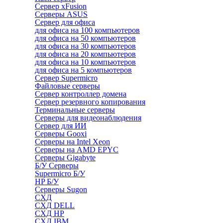
Сервер xFusion
Серверы ASUS
Сервер для офиса
для офиса на 100 компьютеров
для офиса на 50 компьютеров
для офиса на 30 компьютеров
для офиса на 20 компьютеров
для офиса на 10 компьютеров
для офиса на 5 компьютеров
Сервер Supermicro
Файловые серверы
Сервер контроллер домена
Сервер резервного копирования
Терминальные серверы
Серверы для видеонаблюдения
Сервер для ИИ
Серверы Gooxi
Серверы на Intel Xeon
Серверы на AMD EPYC
Серверы Gigabyte
Б/У Серверы
Supermicro Б/У
HP Б/У
Серверы Sugon
СХД
СХД DELL
СХД HP
СХД IBM