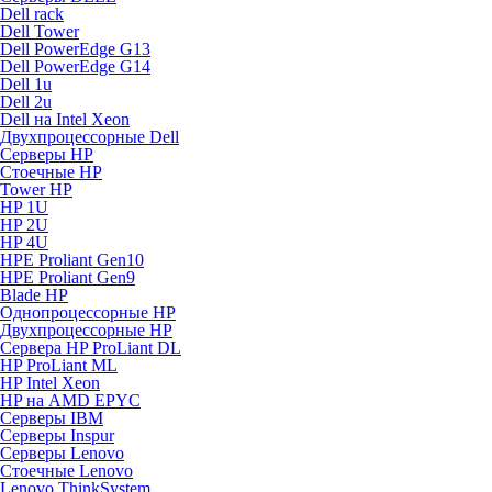
Dell rack
Dell Tower
Dell PowerEdge G13
Dell PowerEdge G14
Dell 1u
Dell 2u
Dell на Intel Xeon
Двухпроцессорные Dell
Серверы HP
Стоечные HP
Tower HP
HP 1U
HP 2U
HP 4U
HPE Proliant Gen10
HPE Proliant Gen9
Blade HP
Однопроцессорные HP
Двухпроцессорные HP
Сервера HP ProLiant DL
HP ProLiant ML
HP Intel Xeon
HP на AMD EPYC
Серверы IBM
Серверы Inspur
Серверы Lenovo
Стоечные Lenovo
Lenovo ThinkSystem