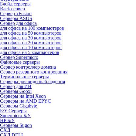
Блейд серверы
Rack сервер
Сервер xFusion
Серверы ASUS
Сервер для офиса
для офиса на 100 компьютеров
для офиса на 50 компьютеров
для офиса на 30 компьютеров
для офиса на 20 компьютеров
для офиса на 10 компьютеров
для офиса на 5 компьютеров
Сервер Supermicro
Файловые серверы
Сервер контроллер домена
Сервер резервного копирования
Терминальные серверы
Серверы для видеонаблюдения
Сервер для ИИ
Серверы Gooxi
Серверы на Intel Xeon
Серверы на AMD EPYC
Серверы Gigabyte
Б/У Серверы
Supermicro Б/У
HP Б/У
Серверы Sugon
СХД
СХД DELL