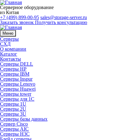
Серверное оборудование
из Китая
+7 (499) 899-00-95
sales@storage-server.ru
Заказать звонок
Получить консультацию
Меню
Серверы
СХД
О компании
Каталог
Контакты
Серверы DELL
Серверы HP
Серверы IBM
Серверы Inspur
Серверы Lenovo
Серверы Huawei
Серверы tower
Серверы для 1C
Серверы 1U
Серверы 2U
Серверы 3U
Серверы базы данных
Сервер Cisco
Серверы AIC
Серверы H3C
Блейд серверы