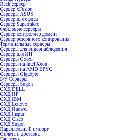
Rack сервер
Сервер xFusion
Серверы ASUS
Сервер для офиса
Сервер Supermicro
Файловые серверы
Сервер контроллер домена
Сервер резервного копирования
Терминальные серверы
Серверы для видеонаблюдения
Сервер для ИИ
Серверы Gooxi
Серверы на Intel Xeon
Серверы на AMD EPYC
Серверы Gigabyte
Б/У Серверы
Серверы Sugon
СХД DELL
СХД HP
СХД IBM
СХД Lenovo
СХД Huawei
СХД Inspur
СХД Cisco
СХД Sugon
Параллельный импорт
Оплата и доставка
Гарантия