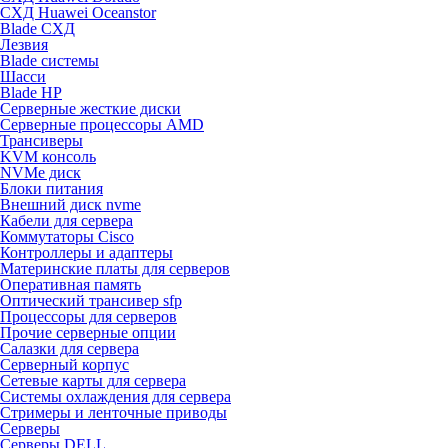
СХД Huawei Oceanstor
Blade СХД
Лезвия
Blade системы
Шасси
Blade HP
Серверные жесткие диски
Серверные процессоры AMD
Трансиверы
KVM консоль
NVMe диск
Блоки питания
Внешний диск nvme
Кабели для сервера
Коммутаторы Cisco
Контроллеры и адаптеры
Материнские платы для серверов
Оперативная память
Оптический трансивер sfp
Процессоры для серверов
Прочие серверные опции
Салазки для сервера
Серверный корпус
Сетевые карты для сервера
Системы охлаждения для сервера
Стримеры и ленточные приводы
Серверы
Серверы DELL