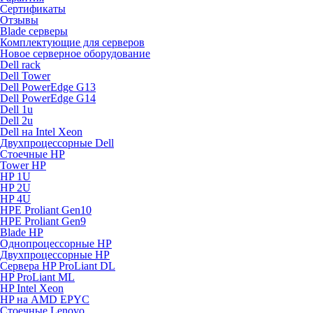
Сертификаты
Отзывы
Blade серверы
Комплектующие для серверов
Новое серверное оборудование
Dell rack
Dell Tower
Dell PowerEdge G13
Dell PowerEdge G14
Dell 1u
Dell 2u
Dell на Intel Xeon
Двухпроцессорные Dell
Стоечные HP
Tower HP
HP 1U
HP 2U
HP 4U
HPE Proliant Gen10
HPE Proliant Gen9
Blade HP
Однопроцессорные HP
Двухпроцессорные HP
Сервера HP ProLiant DL
HP ProLiant ML
HP Intel Xeon
HP на AMD EPYC
Стоечные Lenovo