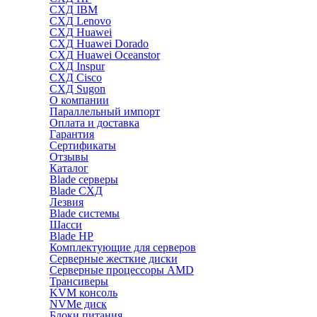
СХД IBM
СХД Lenovo
СХД Huawei
СХД Huawei Dorado
СХД Huawei Oceanstor
СХД Inspur
СХД Cisco
СХД Sugon
О компании
Параллельный импорт
Оплата и доставка
Гарантия
Сертификаты
Отзывы
Каталог
Blade серверы
Blade СХД
Лезвия
Blade системы
Шасси
Blade HP
Комплектующие для серверов
Серверные жесткие диски
Серверные процессоры AMD
Трансиверы
KVM консоль
NVMe диск
Блоки питания