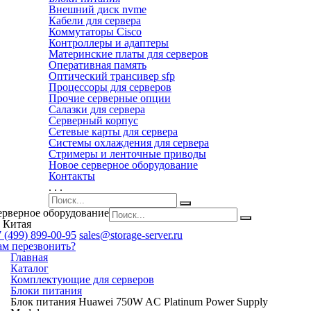
Внешний диск nvme
Кабели для сервера
Коммутаторы Cisco
Контроллеры и адаптеры
Материнские платы для серверов
Оперативная память
Оптический трансивер sfp
Процессоры для серверов
Прочие серверные опции
Салазки для сервера
Серверный корпус
Сетевые карты для сервера
Системы охлаждения для сервера
Стримеры и ленточные приводы
Новое серверное оборудование
Контакты
. . .
ерверное оборудование
 Китая
 (499) 899-00-95
sales@storage-server.ru
ам перезвонить?
Главная
Каталог
Комплектующие для серверов
Блоки питания
Блок питания Huawei 750W AC Platinum Power Supply