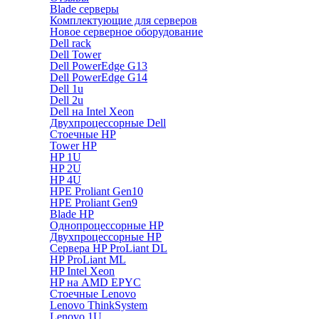
Blade серверы
Комплектующие для серверов
Новое серверное оборудование
Dell rack
Dell Tower
Dell PowerEdge G13
Dell PowerEdge G14
Dell 1u
Dell 2u
Dell на Intel Xeon
Двухпроцессорные Dell
Стоечные HP
Tower HP
HP 1U
HP 2U
HP 4U
HPE Proliant Gen10
HPE Proliant Gen9
Blade HP
Однопроцессорные HP
Двухпроцессорные HP
Сервера HP ProLiant DL
HP ProLiant ML
HP Intel Xeon
HP на AMD EPYC
Стоечные Lenovo
Lenovo ThinkSystem
Lenovo 1U