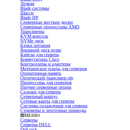
Лезвия
Blade системы
Шасси
Blade HP
Серверные жесткие диски
Серверные процессоры AMD
Трансиверы
KVM консоль
NVMe диск
Блоки питания
Внешний диск nvme
Кабели для сервера
Коммутаторы Cisco
Контроллеры и адаптеры
Материнские платы для серверов
Оперативная память
Оптический трансивер sfp
Процессоры для серверов
Прочие серверные опции
Салазки для сервера
Серверный корпус
Сетевые карты для сервера
Системы охлаждения для сервера
Стримеры и ленточные приводы
МЕНЮ
Серверы
Серверы DELL
Dell rack