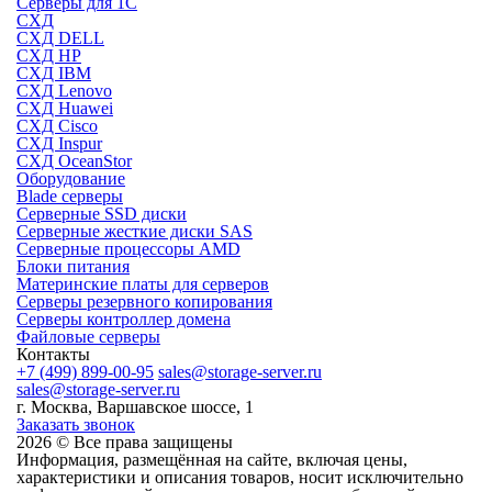
Серверы для 1C
СХД
СХД DELL
СХД HP
СХД IBM
СХД Lenovo
СХД Huawei
СХД Cisco
СХД Inspur
СХД OceanStor
Оборудование
Blade серверы
Серверные SSD диски
Cерверные жесткие диски SAS
Серверные процессоры AMD
Блоки питания
Материнские платы для серверов
Серверы резервного копирования
Серверы контроллер домена
Файловые серверы
Контакты
+7 (499) 899-00-95
sales@storage-server.ru
sales@storage-server.ru
г. Москва, Варшавское шоссе, 1
Заказать звонок
2026 © Все права защищены
Информация, размещённая на сайте, включая цены,
характеристики и описания товаров, носит исключительно