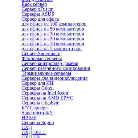
Rack сервер
Сервер xFusion
Серверы ASUS
Сервер для офиса
для офиса на 100 компьютеров
для офиса на 50 компьютеров
для офиса на 30 компьютеров
для офиса на 20 компьютеров
для офиса на 10 компьютеров
для офиса на 5 компьютеров
Сервер Supermicro
Файловые серверы
Сервер контроллер домена
Сервер резервного копирования
Терминальные серверы
Серверы для видеонаблюдения
Сервер для ИИ
Серверы Gooxi
Серверы на Intel Xeon
Серверы на AMD EPYC
Серверы Gigabyte
Б/У Серверы
Supermicro Б/У
HP Б/У
Серверы Sugon
СХД
СХД DELL
СХД HP