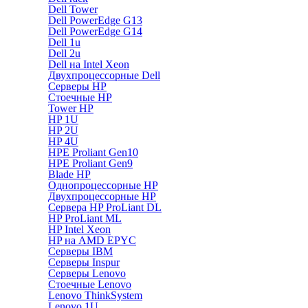
Dell Tower
Dell PowerEdge G13
Dell PowerEdge G14
Dell 1u
Dell 2u
Dell на Intel Xeon
Двухпроцессорные Dell
Серверы HP
Стоечные HP
Tower HP
HP 1U
HP 2U
HP 4U
HPE Proliant Gen10
HPE Proliant Gen9
Blade HP
Однопроцессорные HP
Двухпроцессорные HP
Сервера HP ProLiant DL
HP ProLiant ML
HP Intel Xeon
HP на AMD EPYC
Серверы IBM
Серверы Inspur
Серверы Lenovo
Стоечные Lenovo
Lenovo ThinkSystem
Lenovo 1U