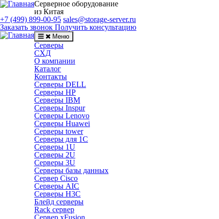
Серверное оборудование
из Китая
+7 (499) 899-00-95
sales@storage-server.ru
Заказать звонок
Получить консультацию
Меню
Серверы
СХД
О компании
Каталог
Контакты
Серверы DELL
Серверы HP
Серверы IBM
Серверы Inspur
Серверы Lenovo
Серверы Huawei
Серверы tower
Серверы для 1C
Серверы 1U
Серверы 2U
Серверы 3U
Серверы базы данных
Сервер Cisco
Серверы AIC
Серверы H3C
Блейд серверы
Rack сервер
Сервер xFusion