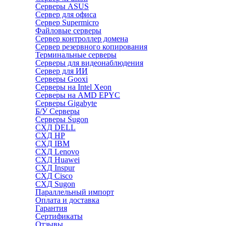
Серверы ASUS
Сервер для офиса
Сервер Supermicro
Файловые серверы
Сервер контроллер домена
Сервер резервного копирования
Терминальные серверы
Серверы для видеонаблюдения
Сервер для ИИ
Серверы Gooxi
Серверы на Intel Xeon
Серверы на AMD EPYC
Серверы Gigabyte
Б/У Серверы
Серверы Sugon
СХД DELL
СХД HP
СХД IBM
СХД Lenovo
СХД Huawei
СХД Inspur
СХД Cisco
СХД Sugon
Параллельный импорт
Оплата и доставка
Гарантия
Сертификаты
Отзывы