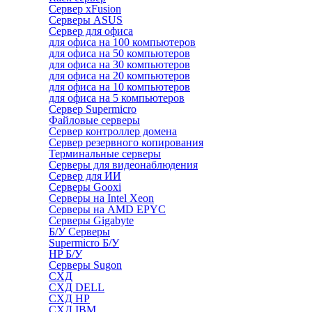
Сервер xFusion
Серверы ASUS
Сервер для офиса
для офиса на 100 компьютеров
для офиса на 50 компьютеров
для офиса на 30 компьютеров
для офиса на 20 компьютеров
для офиса на 10 компьютеров
для офиса на 5 компьютеров
Сервер Supermicro
Файловые серверы
Сервер контроллер домена
Сервер резервного копирования
Терминальные серверы
Серверы для видеонаблюдения
Сервер для ИИ
Серверы Gooxi
Серверы на Intel Xeon
Серверы на AMD EPYC
Серверы Gigabyte
Б/У Серверы
Supermicro Б/У
HP Б/У
Серверы Sugon
СХД
СХД DELL
СХД HP
СХД IBM