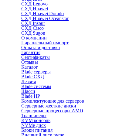
СХД Lenovo
СХД Huawei
СХД Huawei Dorado
СХД Huawei Oceanstor
СХД Inspur
СХД Cisco
СХД Sugon
О компании
Параллельный импорт
Оплата и доставка
Гарантия
Сертификаты
Отзывы
Каталог
Blade серверы
Blade СХД
Лезвия
Blade системы
Шасси
Blade HP
Комплектующие для серверов
Серверные жесткие диски
Серверные процессоры AMD
Трансиверы
KVM консоль
NVMe диск
Блоки питания
Внешний диск nvme