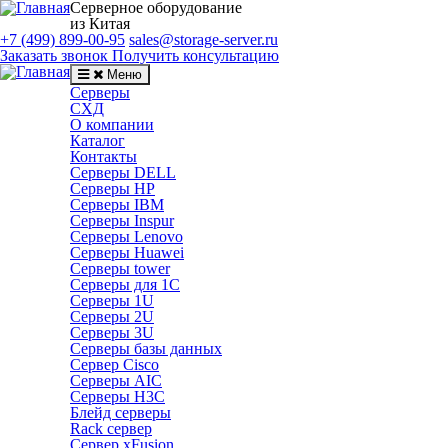
Серверное оборудование
из Китая
+7 (499) 899-00-95
sales@storage-server.ru
Заказать звонок
Получить консультацию
Меню
Серверы
СХД
О компании
Каталог
Контакты
Серверы DELL
Серверы HP
Серверы IBM
Серверы Inspur
Серверы Lenovo
Серверы Huawei
Серверы tower
Серверы для 1C
Серверы 1U
Серверы 2U
Серверы 3U
Серверы базы данных
Сервер Cisco
Серверы AIC
Серверы H3C
Блейд серверы
Rack сервер
Сервер xFusion