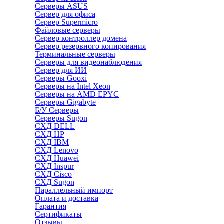
Серверы ASUS
Сервер для офиса
Сервер Supermicro
Файловые серверы
Сервер контроллер домена
Сервер резервного копирования
Терминальные серверы
Серверы для видеонаблюдения
Сервер для ИИ
Серверы Gooxi
Серверы на Intel Xeon
Серверы на AMD EPYC
Серверы Gigabyte
Б/У Серверы
Серверы Sugon
СХД DELL
СХД HP
СХД IBM
СХД Lenovo
СХД Huawei
СХД Inspur
СХД Cisco
СХД Sugon
Параллельный импорт
Оплата и доставка
Гарантия
Сертификаты
Отзывы