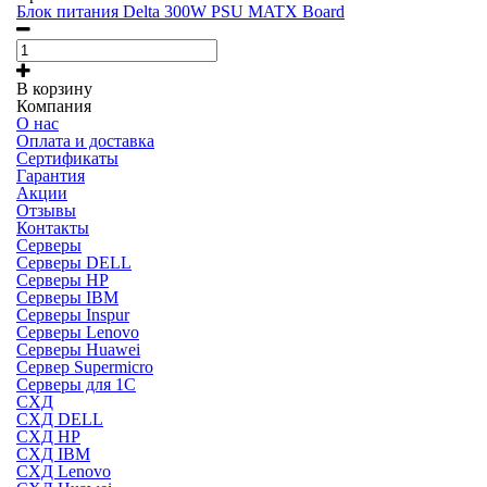
Блок питания Delta 300W PSU MATX Board
В корзину
Компания
О нас
Оплата и доставка
Сертификаты
Гарантия
Акции
Отзывы
Контакты
Серверы
Серверы DELL
Серверы HP
Серверы IBM
Серверы Inspur
Серверы Lenovo
Серверы Huawei
Сервер Supermicro
Серверы для 1C
СХД
СХД DELL
СХД HP
СХД IBM
СХД Lenovo