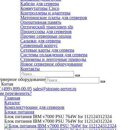
Кабели для сервера
Коммутаторы Cisco
Контроллеры и адаптеры
Материнские платы для серверов
Оперативная память
Оптический трансивер sfp
Процессоры для серверов
Прочие серверные опции
Салазки для сервера
Серверный корпус
Сетевые карты для сервера
Системы охлаждения для сервера
Стримеры и ленточные приводы
Новое серверное оборудование
Контакты
ерверное оборудование
 Китая
 (499) 899-00-95
sales@storage-server.ru
ам перезвонить?
Главная
Каталог
Комплектующие для серверов
Блоки питания
Блок питания IBM v7000 PSU 764W for 112124312324
Блок питания IBM v7000 PSU 764W for 112124312324