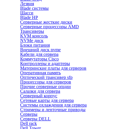
Лезвия
Blade системы
Шасси
Blade HP
Серверные жесткие диски
Серверные процессоры AMD
Трансиверы
KVM консоль
NVMe диск
Блоки питания
Внешний диск nvme
Кабели для сервера
Коммутаторы Cisco
Контроллеры и адаптеры
Материнские платы для серверов
Оперативная память
Оптический трансивер sfp
Процессоры для серверов
Прочие серверные опции
Салазки для сервера
Серверный корпус
Сетевые карты для сервера
Системы охлаждения для сервера
Стримеры и ленточные приводы
Серверы
Серверы DELL
Dell rack
Dell Tower