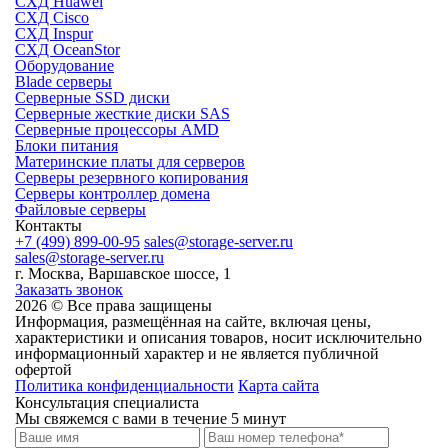
СХД Huawei
СХД Cisco
СХД Inspur
СХД OceanStor
Оборудование
Blade серверы
Серверные SSD диски
Cерверные жесткие диски SAS
Серверные процессоры AMD
Блоки питания
Материнские платы для серверов
Серверы резервного копирования
Серверы контроллер домена
Файловые серверы
Контакты
+7 (499) 899-00-95
sales@storage-server.ru
sales@storage-server.ru
г. Москва, Варшавское шоссе, 1
Заказать звонок
2026 © Все права защищены
Информация, размещённая на сайте, включая цены,
характеристики и описания товаров, носит исключительно
информационный характер и не является публичной
офертой
Политика конфиденциальности
Карта сайта
Консультация специалиста
Мы свяжемся с вами в течение 5 минут