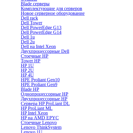
Blade серверы
Комплектующие для серверов
Новое серверное оборудование
Dell rack
Dell Tower
Dell PowerEdge G13
Dell PowerEdge G14
Dell 1u
Dell 2u
Dell на Intel Xeon
Двухпроцессорные Dell
Стоечные HP
Tower HP
HP 1U
HP 2U
HP 4U
HPE Proliant Gen10
HPE Proliant Gen9
Blade HP
Однопроцессорные HP
Двухпроцессорные HP
Сервера HP ProLiant DL
HP ProLiant ML
HP Intel Xeon
HP на AMD EPYC
Стоечные Lenovo
Lenovo ThinkSystem
Lenovo 1U