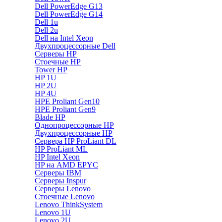
Dell PowerEdge G13
Dell PowerEdge G14
Dell 1u
Dell 2u
Dell на Intel Xeon
Двухпроцессорные Dell
Серверы HP
Стоечные HP
Tower HP
HP 1U
HP 2U
HP 4U
HPE Proliant Gen10
HPE Proliant Gen9
Blade HP
Однопроцессорные HP
Двухпроцессорные HP
Сервера HP ProLiant DL
HP ProLiant ML
HP Intel Xeon
HP на AMD EPYC
Серверы IBM
Серверы Inspur
Серверы Lenovo
Стоечные Lenovo
Lenovo ThinkSystem
Lenovo 1U
Lenovo 2U