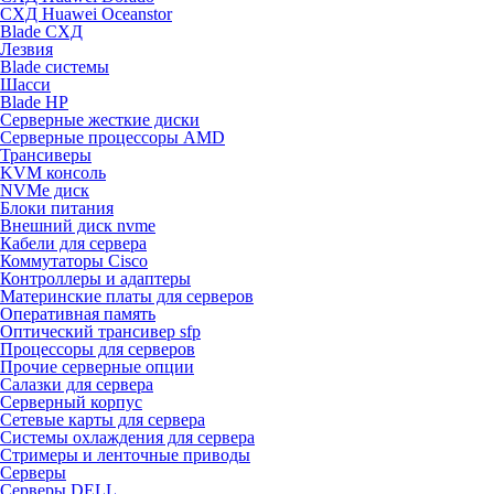
СХД Huawei Oceanstor
Blade СХД
Лезвия
Blade системы
Шасси
Blade HP
Серверные жесткие диски
Серверные процессоры AMD
Трансиверы
KVM консоль
NVMe диск
Блоки питания
Внешний диск nvme
Кабели для сервера
Коммутаторы Cisco
Контроллеры и адаптеры
Материнские платы для серверов
Оперативная память
Оптический трансивер sfp
Процессоры для серверов
Прочие серверные опции
Салазки для сервера
Серверный корпус
Сетевые карты для сервера
Системы охлаждения для сервера
Стримеры и ленточные приводы
Серверы
Серверы DELL