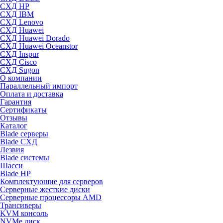
СХД HP
СХД IBM
СХД Lenovo
СХД Huawei
СХД Huawei Dorado
СХД Huawei Oceanstor
СХД Inspur
СХД Cisco
СХД Sugon
О компании
Параллельный импорт
Оплата и доставка
Гарантия
Сертификаты
Отзывы
Каталог
Blade серверы
Blade СХД
Лезвия
Blade системы
Шасси
Blade HP
Комплектующие для серверов
Серверные жесткие диски
Серверные процессоры AMD
Трансиверы
KVM консоль
NVMe диск