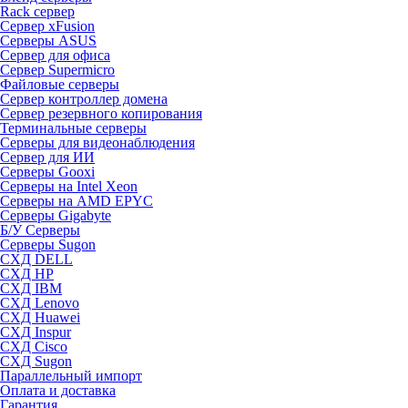
Rack сервер
Сервер xFusion
Серверы ASUS
Сервер для офиса
Сервер Supermicro
Файловые серверы
Сервер контроллер домена
Сервер резервного копирования
Терминальные серверы
Серверы для видеонаблюдения
Сервер для ИИ
Серверы Gooxi
Серверы на Intel Xeon
Серверы на AMD EPYC
Серверы Gigabyte
Б/У Серверы
Серверы Sugon
СХД DELL
СХД HP
СХД IBM
СХД Lenovo
СХД Huawei
СХД Inspur
СХД Cisco
СХД Sugon
Параллельный импорт
Оплата и доставка
Гарантия