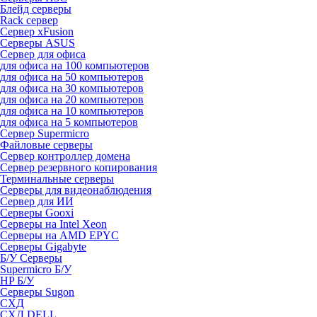
Блейд серверы
Rack сервер
Сервер xFusion
Серверы ASUS
Сервер для офиса
для офиса на 100 компьютеров
для офиса на 50 компьютеров
для офиса на 30 компьютеров
для офиса на 20 компьютеров
для офиса на 10 компьютеров
для офиса на 5 компьютеров
Сервер Supermicro
Файловые серверы
Сервер контроллер домена
Сервер резервного копирования
Терминальные серверы
Серверы для видеонаблюдения
Сервер для ИИ
Серверы Gooxi
Серверы на Intel Xeon
Серверы на AMD EPYC
Серверы Gigabyte
Б/У Серверы
Supermicro Б/У
HP Б/У
Серверы Sugon
СХД
СХД DELL