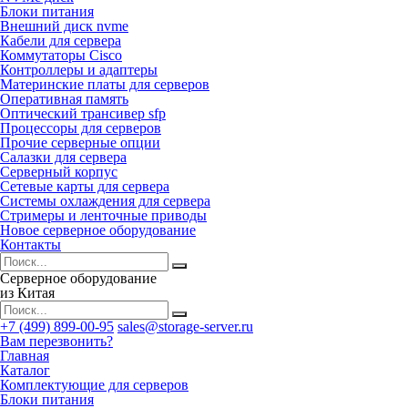
Блоки питания
Внешний диск nvme
Кабели для сервера
Коммутаторы Cisco
Контроллеры и адаптеры
Материнские платы для серверов
Оперативная память
Оптический трансивер sfp
Процессоры для серверов
Прочие серверные опции
Салазки для сервера
Серверный корпус
Сетевые карты для сервера
Системы охлаждения для сервера
Стримеры и ленточные приводы
Новое серверное оборудование
Контакты
Серверное оборудование
из Китая
+7 (499) 899-00-95
sales@storage-server.ru
Вам перезвонить?
Главная
Каталог
Комплектующие для серверов
Блоки питания