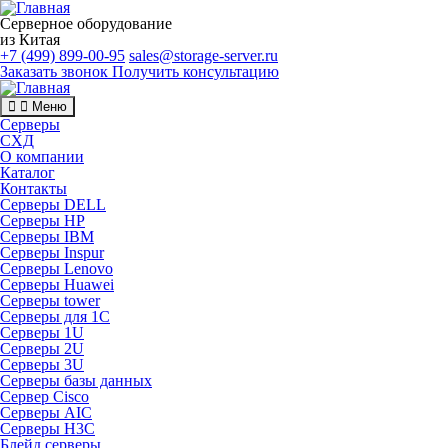
Серверное оборудование
из Китая
+7 (499) 899-00-95
sales@storage-server.ru
Заказать звонок
Получить консультацию
Меню
Серверы
СХД
О компании
Каталог
Контакты
Серверы DELL
Серверы HP
Серверы IBM
Серверы Inspur
Серверы Lenovo
Серверы Huawei
Серверы tower
Серверы для 1C
Серверы 1U
Серверы 2U
Серверы 3U
Серверы базы данных
Сервер Cisco
Серверы AIC
Серверы H3C
Блейд серверы