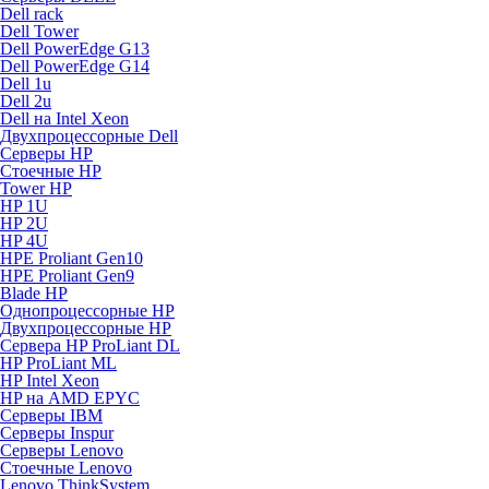
Dell rack
Dell Tower
Dell PowerEdge G13
Dell PowerEdge G14
Dell 1u
Dell 2u
Dell на Intel Xeon
Двухпроцессорные Dell
Серверы HP
Стоечные HP
Tower HP
HP 1U
HP 2U
HP 4U
HPE Proliant Gen10
HPE Proliant Gen9
Blade HP
Однопроцессорные HP
Двухпроцессорные HP
Сервера HP ProLiant DL
HP ProLiant ML
HP Intel Xeon
HP на AMD EPYC
Серверы IBM
Серверы Inspur
Серверы Lenovo
Стоечные Lenovo
Lenovo ThinkSystem