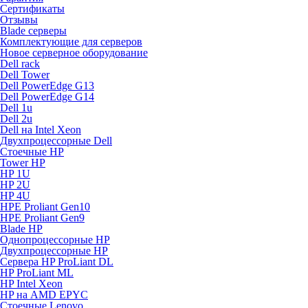
Сертификаты
Отзывы
Blade серверы
Комплектующие для серверов
Новое серверное оборудование
Dell rack
Dell Tower
Dell PowerEdge G13
Dell PowerEdge G14
Dell 1u
Dell 2u
Dell на Intel Xeon
Двухпроцессорные Dell
Стоечные HP
Tower HP
HP 1U
HP 2U
HP 4U
HPE Proliant Gen10
HPE Proliant Gen9
Blade HP
Однопроцессорные HP
Двухпроцессорные HP
Сервера HP ProLiant DL
HP ProLiant ML
HP Intel Xeon
HP на AMD EPYC
Стоечные Lenovo