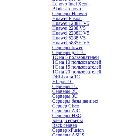
Lenovo Intel Xeon
Blade -Lenovo
Серверы Huawei
Huawei Fusion
Huawei 1288H V5
Huawei 2288 V5
Huawei 2288H V5
Huawei 5288 V5
Huawei 5885H V5
Серверы tower
Серверы для 1C
1С на 5 пользователей
1С на 10 пользователей
1С на 15 пользователей
1С на 20 пользователей
DELL для 1С
HP для 1С
Серверы 1U
Серверы 2U
Серверы 3U
Серверы базы данных
Сервер Cisco
Серверы AIC
Серверы H3C
Блейд серверы
Rack сервер
Сервер xFusion
Серверы ASUS