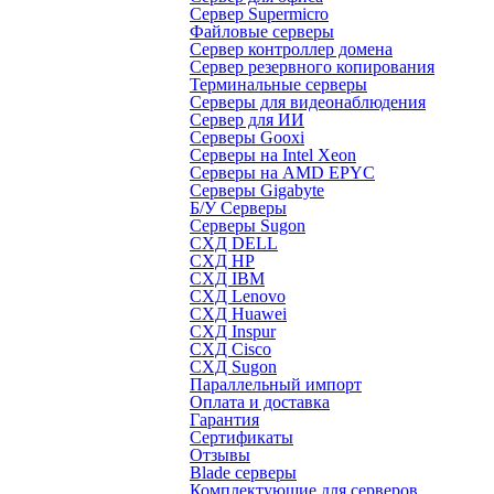
Сервер Supermicro
Файловые серверы
Сервер контроллер домена
Сервер резервного копирования
Терминальные серверы
Серверы для видеонаблюдения
Сервер для ИИ
Серверы Gooxi
Серверы на Intel Xeon
Серверы на AMD EPYC
Серверы Gigabyte
Б/У Серверы
Серверы Sugon
СХД DELL
СХД HP
СХД IBM
СХД Lenovo
СХД Huawei
СХД Inspur
СХД Cisco
СХД Sugon
Параллельный импорт
Оплата и доставка
Гарантия
Сертификаты
Отзывы
Blade серверы
Комплектующие для серверов