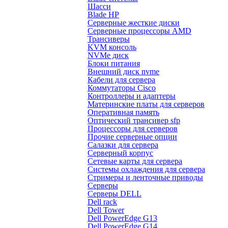
Шасси
Blade HP
Серверные жесткие диски
Серверные процессоры AMD
Трансиверы
KVM консоль
NVMe диск
Блоки питания
Внешний диск nvme
Кабели для сервера
Коммутаторы Cisco
Контроллеры и адаптеры
Материнские платы для серверов
Оперативная память
Оптический трансивер sfp
Процессоры для серверов
Прочие серверные опции
Салазки для сервера
Серверный корпус
Сетевые карты для сервера
Системы охлаждения для сервера
Стримеры и ленточные приводы
Серверы
Серверы DELL
Dell rack
Dell Tower
Dell PowerEdge G13
Dell PowerEdge G14