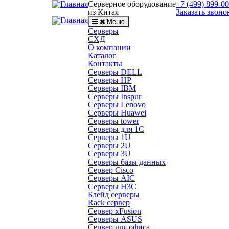
Серверное оборудование
+7 (499) 899-0
из Китая
Заказать звоно
Меню
Серверы
СХД
О компании
Каталог
Контакты
Серверы DELL
Серверы HP
Серверы IBM
Серверы Inspur
Серверы Lenovo
Серверы Huawei
Серверы tower
Серверы для 1C
Серверы 1U
Серверы 2U
Серверы 3U
Серверы базы данных
Сервер Cisco
Серверы AIC
Серверы H3C
Блейд серверы
Rack сервер
Сервер xFusion
Серверы ASUS
Сервер для офиса