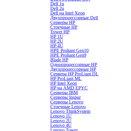
Dell 1u
Dell 2u
Dell на Intel Xeon
Двухпроцессорные Dell
Серверы HP
Стоечные HP
Tower HP
HP 1U
HP 2U
HP 4U
HPE Proliant Gen10
HPE Proliant Gen9
Blade HP
Однопроцессорные HP
Двухпроцессорные HP
Сервера HP ProLiant DL
HP ProLiant ML
HP Intel Xeon
HP на AMD EPYC
Серверы IBM
Серверы Inspur
Серверы Lenovo
Стоечные Lenovo
Lenovo ThinkSystem
Lenovo 1U
Lenovo 2U
Lenovo 4U
Lenovo Tower