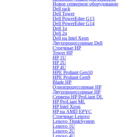
Новое серверное оборудование
Dell rack
Dell Tower
Dell PowerEdge G13
Dell PowerEdge G14
Dell 1u
Dell 2u
Dell на Intel Xeon
Двухпроцессорные Dell
Стоечные HP
Tower HP
HP 1U
HP 2U
HP 4U
HPE Proliant Gen10
HPE Proliant Gen9
Blade HP
Однопроцессорные HP
Двухпроцессорные HP
Сервера HP ProLiant DL
HP ProLiant ML
HP Intel Xeon
HP на AMD EPYC
Стоечные Lenovo
Lenovo ThinkSystem
Lenovo 1U
Lenovo 2U
Lenovo 4U