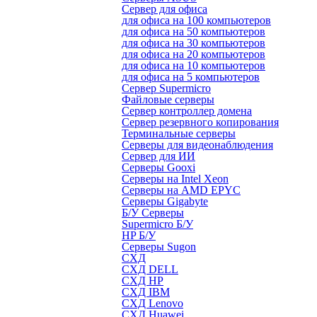
Сервер для офиса
для офиса на 100 компьютеров
для офиса на 50 компьютеров
для офиса на 30 компьютеров
для офиса на 20 компьютеров
для офиса на 10 компьютеров
для офиса на 5 компьютеров
Сервер Supermicro
Файловые серверы
Сервер контроллер домена
Сервер резервного копирования
Терминальные серверы
Серверы для видеонаблюдения
Сервер для ИИ
Серверы Gooxi
Серверы на Intel Xeon
Серверы на AMD EPYC
Серверы Gigabyte
Б/У Серверы
Supermicro Б/У
HP Б/У
Серверы Sugon
СХД
СХД DELL
СХД HP
СХД IBM
СХД Lenovo
СХД Huawei